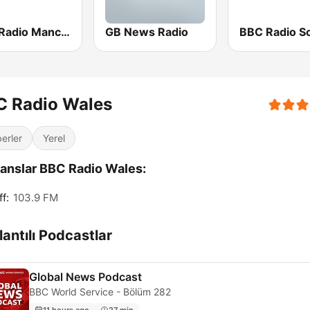
BBC Radio Manchester
GB News Radio
C Radio Wales
erler
Yerel
anslar BBC Radio Wales:
f:
103.9 FM
antılı Podcastlar
Global News Podcast
BBC World Service - Bölüm 282
11 hours ago
27 min