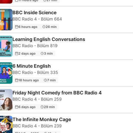
BBC Inside Science
BBC Radio 4 - Bölüm 664
6 hours ago
26 min
Learning English Conversations
BBC Radio - Bölüm 819
2 days ago
3 min
6 Minute English
BBC Radio - Bölüm 335
18 hours ago
7 min
Friday Night Comedy from BBC Radio 4
BBC Radio 4 - Bölüm 259
6 days ago
29 min
The Infinite Monkey Cage
BBC Radio 4 - Bölüm 239