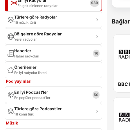
En İyi Radyolar
989
En çok dinlenen radyolar
Türlere göre Radyolar
Bağlan
15 müzik türü
Bölgelere göre Radyolar
Yerel radyolar
Haberler
16
Haber radyoları
Önerilenler
En iyi radyolar listesi
Pod yayınları
BBC 
En İyi Podcast'ler
50
En popüler podcast'ler
Türlere göre Podcast'ler
18 konu türü
Müzik