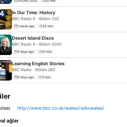
24 Dec 2025
42 min
In Our Time: History
BBC Radio 4 - Bölüm 230
1 week ago
52 min
Desert Island Discs
BBC Radio 4 - Bölüm 2000
4 days ago
51 min
Learning English Stories
BBC Radio - Bölüm 280
6 days ago
5 min
iler
itesi
http://www.bbc.co.uk/wales/radiowales/
al ağlar