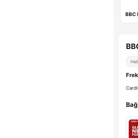
BB
Hab
Frek
Cardif
Bağl