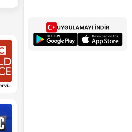
UYGULAMAYI İNDIR
BBC World Service