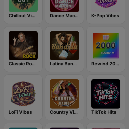
Chillout Vibes
Dance Machine
K-Pop Vibes
Classic Rock Station
Latina Bandida!
Rewind 2000's
LoFi Vibes
Country Vibes
TikTok Hits