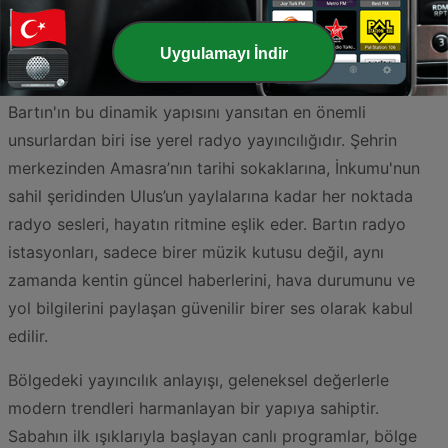
barındıran ormanları ve masmavi deniziyle huzur veren
bir şehirdir. Tarihi boyunca Parthenios Nehri'nin etrafında
Uygulamayı İndir
şekillenen bu kadim yerleşim yeri, günümüzde de canlı
bir sosyal ve kültürel hayata ev sahipliği yapmaktadır.
Bartın'ın bu dinamik yapısını yansıtan en önemli
unsurlardan biri ise yerel radyo yayıncılığıdır. Şehrin
merkezinden Amasra’nın tarihi sokaklarına, İnkumu'nun
sahil şeridinden Ulus’un yaylalarına kadar her noktada
radyo sesleri, hayatın ritmine eşlik eder. Bartın radyo
istasyonları, sadece birer müzik kutusu değil, aynı
zamanda kentin güncel haberlerini, hava durumunu ve
yol bilgilerini paylaşan güvenilir birer ses olarak kabul
edilir.
Bölgedeki yayıncılık anlayışı, geleneksel değerlerle
modern trendleri harmanlayan bir yapıya sahiptir.
Sabahın ilk ışıklarıyla başlayan canlı programlar, bölge