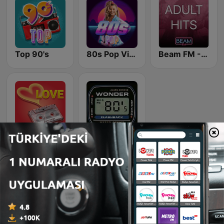
Top 90's
80s Pop Vibes
Beam FM - Adult Hits
Romantic Vibes
Wonder 80's
Bartın, Karadeniz’in batısında, yeşilin her tonunu