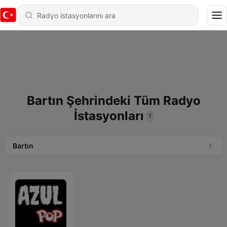
Bartın Şehrindeki Tüm Radyo
İstasyonları
1
Bartın