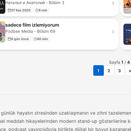
Наталья и Анатолий - Bölüm 3
07 Kas 2020
8 min
sadece film izlemiyorum
Podbee Media - Bölüm 69
6 gün önce
60 min
Sayfa
1
/
4
1
2
3
günlük hayatın stresinden uzaklaşmanın ve zihni tazelemenin 
sel meddah hikayelerinden modern stand-up gösterilerine k
ce, podcast yayıncılığıyla birlikte dijital bir boyut kazanara