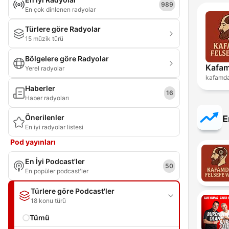
989
En çok dinlenen radyolar
Türlere göre Radyolar
15 müzik türü
Bölgelere göre Radyolar
Kafam
Yerel radyolar
kafamda
Haberler
16
Haber radyoları
Önerilenler
E
En iyi radyolar listesi
Pod yayınları
En İyi Podcast'ler
50
En popüler podcast'ler
Türlere göre Podcast'ler
18 konu türü
Tümü