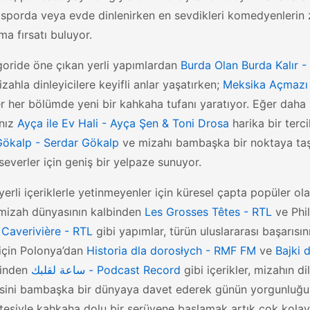
, sporda veya evde dinlenirken en sevdikleri komedyenlerin
ma fırsatı buluyor.
goride öne çıkan yerli yapımlardan
Burda Olan Burda Kalır 
zahla dinleyicilere keyifli anlar yaşatırken;
Meksika Açmazı 
 her bölümde yeni bir kahkaha tufanı yaratıyor. Eğer daha k
anız
Ayça ile Ev Hali - Ayça Şen & Toni Drosa
harika bir terc
Gökalp - Serdar Gökalp
ve mizahı bambaşka bir noktaya ta
everler için geniş bir yelpaze sunuyor.
erli içeriklerle yetinmeyenler için küresel çapta popüler ola
 mizah dünyasının kalbinden
Les Grosses Têtes - RTL
ve Phil
 Caverivière - RTL
gibi yapımlar, türün uluslararası başarısını
için Polonya’dan
Historia dla dorosłych - RMF FM
ve
Bajki 
rinden
ساعة لقلبك - Podcast Record
gibi içerikler, mizahın di
isini bambaşka bir dünyaya davet ederek günün yorgunluğun
istesiyle kahkaha dolu bir serüvene başlamak artık çok kolay