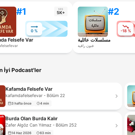
#1
#2
SES
5K+
0 %
-18 %
da Felsefe Var
مسلسلات عائلية
felsefevar
فنون راقية
n İyi Podcast'ler
Kafamda Felsefe Var
kafamdafelsefevar - Bölüm 22
3 hafta önce
4 min
Burda Olan Burda Kalır
Zafer Algöz Can Yılmaz - Bölüm 252
14 Haz 2026
63 min