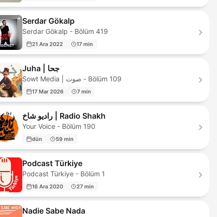
Serdar Gökalp
Serdar Gökalp - Bölüm 419
21 Ara 2022
17 min
Juha | جحا
Sowt Media | صوت - Bölüm 109
17 Mar 2026
7 min
رادیو شاخ | Radio Shakh
Your Voice - Bölüm 190
dün
59 min
Podcast Türkiye
Podcast Türkiye - Bölüm 1
16 Ara 2020
27 min
Nadie Sabe Nada