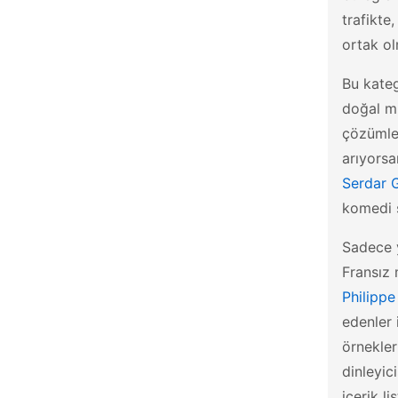
trafikte
ortak ol
Bu kate
doğal mi
çözümler
arıyors
Serdar 
komedi s
Sadece y
Fransız
Philippe
edenler 
örnekle
dinleyic
içerik l