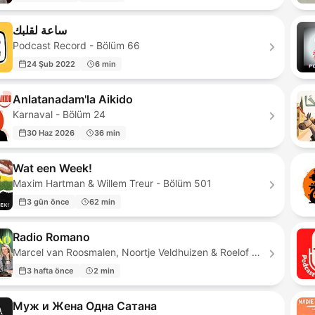
ساعة لقلبك
Podcast Record - Bölüm 66
24 Şub 2022
6 min
Anlatanadam'la Aikido
Karnaval - Bölüm 24
30 Haz 2026
36 min
Wat een Week!
Maxim Hartman & Willem Treur - Bölüm 501
3 gün önce
62 min
Radio Romano
Marcel van Roosmalen, Noortje Veldhuizen & Roelof de Vries - Bölüm 254
3 hafta önce
2 min
Муж и Жена Одна Сатана