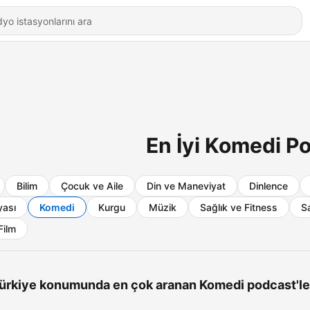
En İyi Komedi Po
Bilim
Çocuk ve Aile
Din ve Maneviyat
Dinlence
yası
Komedi
Kurgu
Müzik
Sağlık ve Fitness
S
Film
ürkiye konumunda en çok aranan Komedi podcast'le