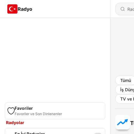
Radyo
Tümü
İş Dün
TV ve 
Favoriler
Favoriler ve Son Dinlenenler
Radyolar
T
En İyi Radyolar