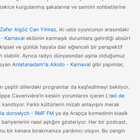
 zekice kurgulanmış şakalarına ve samimi sohbetlerine
- Zafer Algöz Can Yılmaz
, iki usta oyuncunun arasındaki
- Karnaval
ekibinin karmaşık durumlara getirdiği absürt
işisel ve günlük hayata dair eğlenceli bir perspektif
ih olabilir. Ayrıca radyo dünyasından aşina olduğumuz
şıyan
Anlatanadam'la Aikido - Karnaval
gibi yapımlar,
n çeşitli dillerdeki programlar da keşfedilmeyi bekliyor.
ippe Caverivière’in keskin yorumlarını içeren
L'œil de
 kanıtlıyor. Farklı kültürlerin mizah anlayışını merak
dla dorosłych - RMF FM
ya da Arapça komedinin klasik
l bariyerlerini nasıl aştığını gösteriyor. Her bir podcast,
u bir kenara bırakmanıza yardımcı oluyor. Bu zengin
.