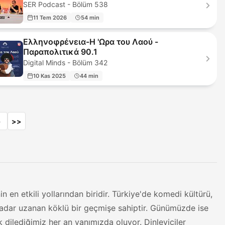
SER Podcast - Bölüm 538
11 Tem 2026
54 min
Ελληνοφρένεια-Η 'Ωρα του Λαού -
Παραπολιτικά 90.1
Digital Minds - Bölüm 342
10 Kas 2025
44 min
>
>>
en etkili yollarından biridir. Türkiye'de komedi kültürü,
adar uzanan köklü bir geçmişe sahiptir. Günümüzde ise
k dilediğimiz her an yanımızda oluyor. Dinleyiciler