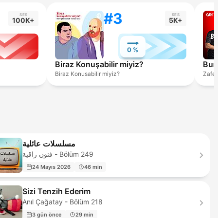
#3
SES
SES
100K+
5K+
0 %
Biraz Konuşabilir miyiz?
Bur
Biraz Konusabilir miyiz?
Zafer
مسلسلات عائلية
فنون راقية - Bölüm 249
24 Mayıs 2026
46 min
Sizi Tenzih Ederim
Anıl Çağatay - Bölüm 218
3 gün önce
29 min