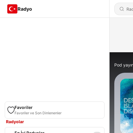
Radyo
Pod yayın
Favoriler
Favoriler ve Son Dinlenenler
Radyolar
En İyi Radyolar