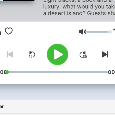
luxury: what would you tak
a desert island? Guests sh
the soundtrack of their live
Ses
:00
00
er