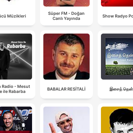
Süper FM - Doğan
ücü Müzikleri
Show Radyo P
Canlı Yayında
n Radio - Mesut
BABALAR RESİTALİ
இசைத் தென்
e ile Rabarba