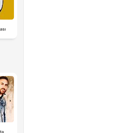
ası
ta