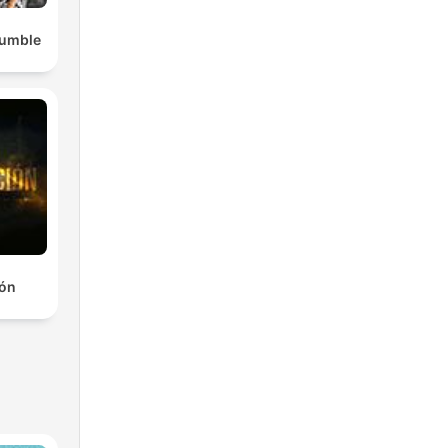
Rumble
ión