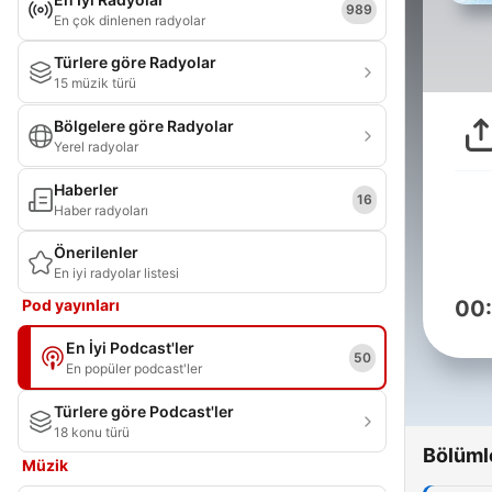
989
En çok dinlenen radyolar
Türlere göre Radyolar
15 müzik türü
Bölgelere göre Radyolar
Yerel radyolar
Haberler
16
Haber radyoları
Önerilenler
En iyi radyolar listesi
Pod yayınları
00
En İyi Podcast'ler
50
En popüler podcast'ler
Türlere göre Podcast'ler
18 konu türü
Bölüml
Müzik