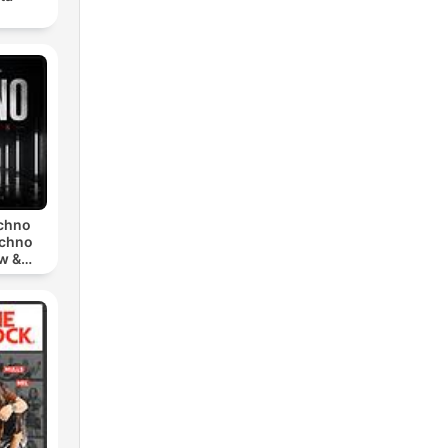
echno
echno
w &
chno