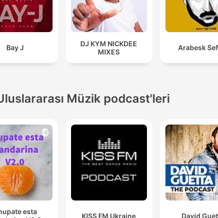
DJ KYM NICKDEE
Bay J
Arabesk Sef
MIXES
Uluslararası Müzik podcast'leri
hupate esta
KISS FM Ukraine
David Guet