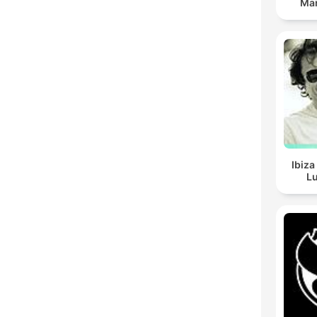
Man
Ibiza
Lu