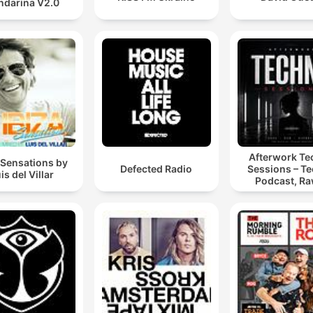
darina V2.0
Afterwork T
 Sensations by
Defected Radio
Sessions – T
is del Villar
Podcast, Ra
Hypnotic Te
Mixes