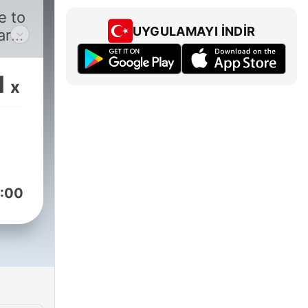
e to
UYGULAMAYI İNDIR
are
s.
1
x
:00