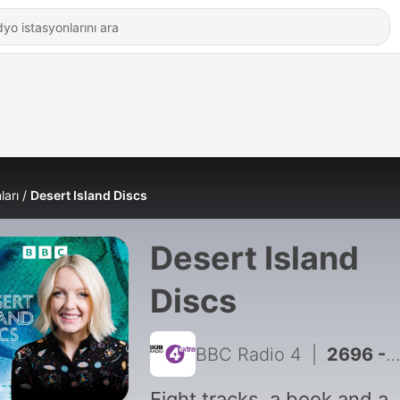
ları
Desert Island Discs
Desert Island
Discs
BBC Radio 4
|
2696 - Professor Liz Morris, glaciologist
Eight tracks, a book and a