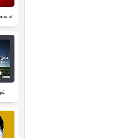
odcast
றல்