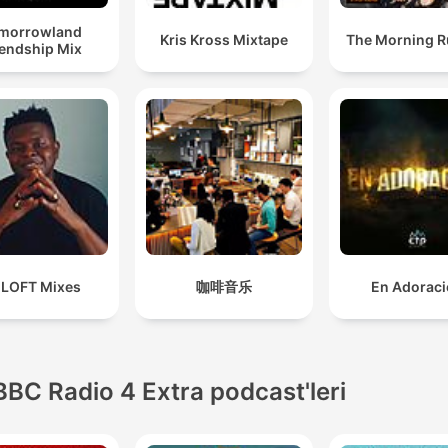
morrowland
Kris Kross Mixtape
The Morning 
iendship Mix
 LOFT Mixes
咖啡音乐
En Adorac
BBC Radio 4 Extra podcast'leri