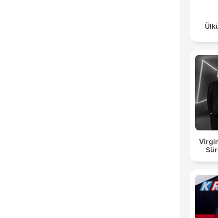
Ülk
Virgi
Sür