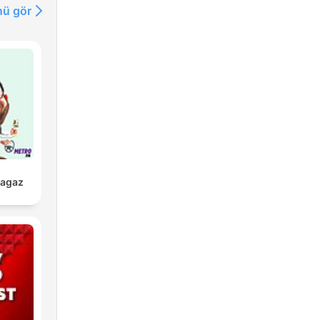
ü gör
ragaz