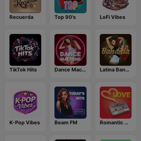
Recuerda
Top 90's
LoFi Vibes
TikTok Hits
Dance Machine
Latina Bandida!
K-Pop Vibes
Beam FM
Romantic Vibes