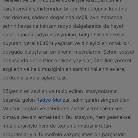
nehirleri ve derin kültürel kökleriyle Anadolu’nun en
karakteristik şehirlerinden biridir. Bu bölgenin kendine
has dokusu, sadece doğasında değil, aynı zamanda
şehrin havasına karışan radyo dalgalarında da hayat
bulur. Tunceli radyo istasyonları, bölge halkının sesini
duyuran, yerel kültürü yaşatan ve dinleyicileri ortak bir
duyguda buluşturan en önemli mecralardır. Şehrin sosyal
dokusunda derin izler bırakan yayınlar, özellikle yöresel
ezgilerin ve halk müziğinin en samimi hallerini evlere,
dükkanlara ve araçlara taşır.
Bölgenin en sevilen ve takip edilen istasyonlarının
başında gelen
Radyo Munzur
, adını şehrin simgesi olan
Munzur Dağları ve nehrinden alarak yerel halkın sesi
olmaya devam etmektedir. Bu istasyon, hem geleneksel
müzik arşiviyle hem de toplumun nabzını tutan
programlarıyla Tunceli’nin vazgeçilmez bir parçasıdır.