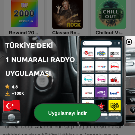
Rewind 2000's
Classic Rock Station
Chillout Vibes
Country Vibes
Smooth Jazz - Groov
Uygulamayı İndir
Tunceli, Doğu Anadolu’nun sarp dağları, coşkun akan