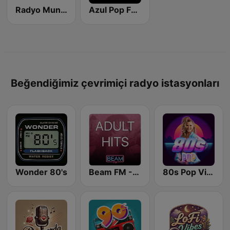
Radyo Munzur
Azul Pop FM (Los 40 Hits)
Beğendiğimiz çevrimiçi radyo istasyonları
Wonder 80's
Beam FM - Adult Hits
80s Pop Vibes