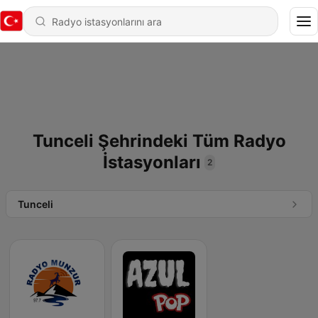
Tunceli Şehrindeki Tüm Radyo
İstasyonları
2
Tunceli