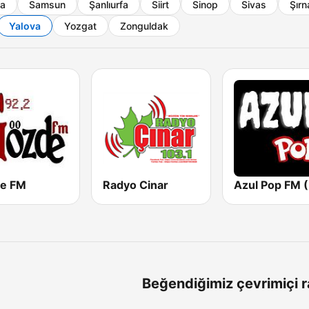
ya
Samsun
Şanlıurfa
Siirt
Sinop
Sivas
Şırn
Yalova
Yozgat
Zonguldak
e FM
Radyo Cinar
Beğendiğimiz çevrimiçi r