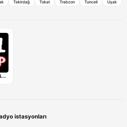
ak
Tekirdağ
Tokat
Trabzon
Tunceli
Uşak
Azul Pop FM (Los 40 Hits)
adyo istasyonları