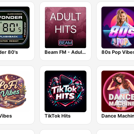
er 80's
Beam FM - Adult Hits
80s Pop Vibe
Vibes
TikTok Hits
Dance Machi