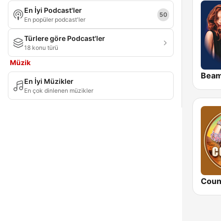
En İyi Podcast'ler
Bursa ili
50
En popüler podcast'ler
Çanakkale
Türlere göre Podcast'ler
18 konu türü
Çorum
Müzik
Denizli
Bea
En İyi Müzikler
Diyarbakır
En çok dinlenen müzikler
Düzce
Edirne
Elazığ
Erzincan
Erzurum
Coun
Eskişehir
Gaziantep