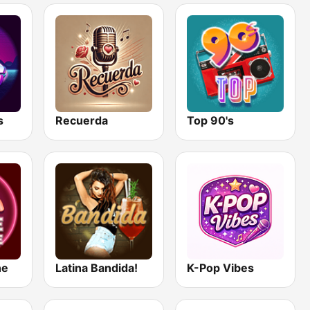
s
Recuerda
Top 90's
ne
Latina Bandida!
K-Pop Vibes