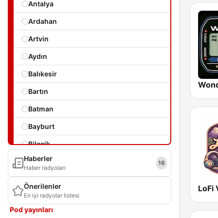
Antalya
Ardahan
Artvin
Aydın
Balıkesir
Wond
Bartın
Batman
Bayburt
Bilecik
Haberler
Bingöl
16
Haber radyoları
Bitlis
Önerilenler
LoFi 
En iyi radyolar listesi
Bolu
Pod yayınları
Burdur