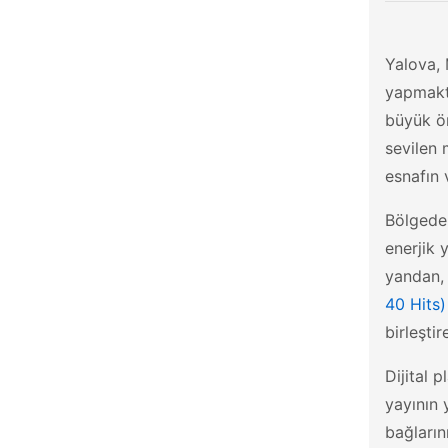
Giresun
Hakkâri
Yalova, 
Hatay
yapmakta
büyük ön
Iğdır
sevilen 
Isparta
esnafın 
İstanbul
Bölgedek
İzmir
enerjik 
Kahramanmaraş
yandan, 
Karabük
40 Hits)
birleşti
Karaman
Kars
Dijital 
yayının 
Kastamonu
bağların
Kayseri