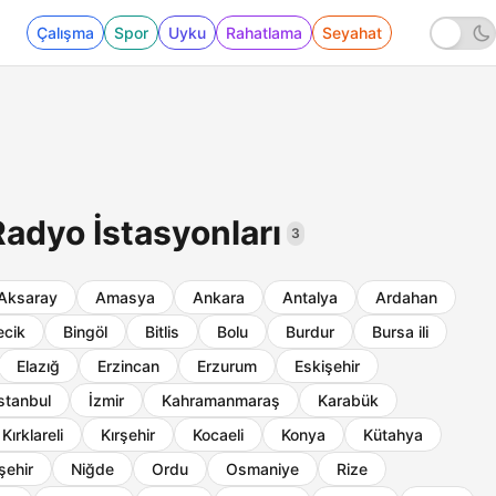
Çalışma
Spor
Uyku
Rahatlama
Seyahat
adyo İstasyonları
3
Aksaray
Amasya
Ankara
Antalya
Ardahan
ecik
Bingöl
Bitlis
Bolu
Burdur
Bursa ili
Elazığ
Erzincan
Erzurum
Eskişehir
stanbul
İzmir
Kahramanmaraş
Karabük
Kırklareli
Kırşehir
Kocaeli
Konya
Kütahya
şehir
Niğde
Ordu
Osmaniye
Rize