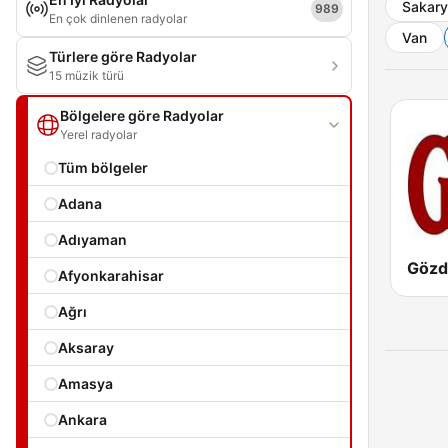
Sakar
989
En çok dinlenen radyolar
Van
Türlere göre Radyolar
15 müzik türü
Bölgelere göre Radyolar
Yerel radyolar
Tüm bölgeler
Adana
Adıyaman
Gözd
Afyonkarahisar
Ağrı
Aksaray
Amasya
Ankara