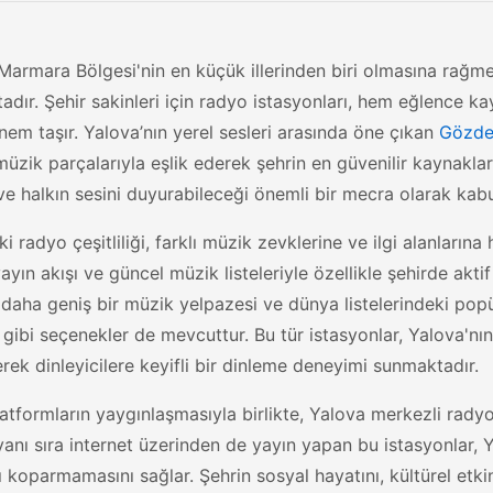
Marmara Bölgesi'nin en küçük illerinden biri olmasına rağme
dır. Şehir sakinleri için radyo istasyonları, hem eğlence k
em taşır. Yalova’nın yerel sesleri arasında öne çıkan
Gözde
müzik parçalarıyla eşlik ederek şehrin en güvenilir kaynakla
ve halkın sesini duyurabileceği önemli bir mecra olarak kabul
i radyo çeşitliliği, farklı müzik zevklerine ve ilgi alanların
yayın akışı ve güncel müzik listeleriyle özellikle şehirde akti
daha geniş bir müzik yelpazesi ve dünya listelerindeki popül
gibi seçenekler de mevcuttur. Bu tür istasyonlar, Yalova'nı
rerek dinleyicilere keyifli bir dinleme deneyimi sunmaktadır.
platformların yaygınlaşmasıyla birlikte, Yalova merkezli radyol
yanı sıra internet üzerinden de yayın yapan bu istasyonlar,
ı koparmamasını sağlar. Şehrin sosyal hayatını, kültürel etkin