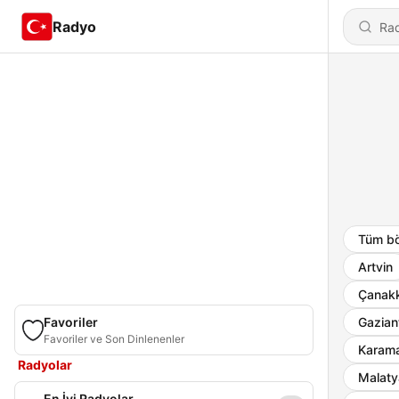
Radyo
Tüm bö
Artvin
Çanakk
Favoriler
Gazian
Favoriler ve Son Dinlenenler
Karam
Radyolar
Malaty
En İyi Radyolar