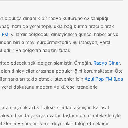
n oldukça dinamik bir radyo kültürüne ev sahipliği
aynağı hem de yerel toplulukla bağ kurma aracı olarak
 FM
, yıllardır bölgedeki dinleyicilere güncel haberler ve
rından biri olmayı sürdürmektedir. Bu istasyon, yerel
 edilir ve bölgenin nabzını tutar.
a hitap edecek şekilde genişlemiştir. Örneğin,
Radyo Cinar
,
f olan dinleyiciler arasında popülerliğini korumaktadır. Öte
er şarkıları takip etmek isteyenler için
Azul Pop FM (Los
n yerel dokusunu modern ve küresel trendlerle
ara ulaşmak artık fiziksel sınırları aşmıştır. Karasal
 Yalova dışında yaşayan vatandaşların da memleketleriyle
liklerini ve önemli yerel duyuruları takip etmek için