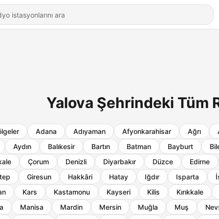
Yalova Şehrindeki Tüm R
lgeler
Adana
Adıyaman
Afyonkarahisar
Ağrı
Aydın
Balıkesir
Bartın
Batman
Bayburt
Bil
ale
Çorum
Denizli
Diyarbakır
Düzce
Edirne
tep
Giresun
Hakkâri
Hatay
Iğdır
Isparta
İ
an
Kars
Kastamonu
Kayseri
Kilis
Kırıkkale
a
Manisa
Mardin
Mersin
Muğla
Muş
Nev