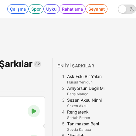
Çalışma
Spor
Uyku
Rahatlama
Seyahat
Şarkılar
32
EN IYI ŞARKILAR
1
Aşk Eski Bir Yalan
Hurşid Yenigün
2
Anlıyorsun Değil Mi
Barış Manço
3
Sezen Aksu Ninni
Sezen Aksu
4
Rengarenk
Sertab Erener
5
Tanımazsın Beni
Sevda Karaca
6
Alimallah