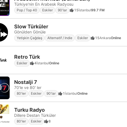
Türkiye'nin En Arabesk Radyosu
Pop / Top 40
Eskiler
90'lar
15
İstanbul
99.7 FM
Slow Türküler
Gönülden Gönüle
Yetişkin Çağdaş
Alternatif / Indie
Eskiler
15
Ankara
Online
Retro Türk
Eskiler
4
İstanbul
Online
Nostalji 7
70'le ve 80' ler
80'ler
Eskiler
90'lar
1
İstanbul
Online
Turku Radyo
Dillere Destan Türküler
80'ler
Eskiler
8