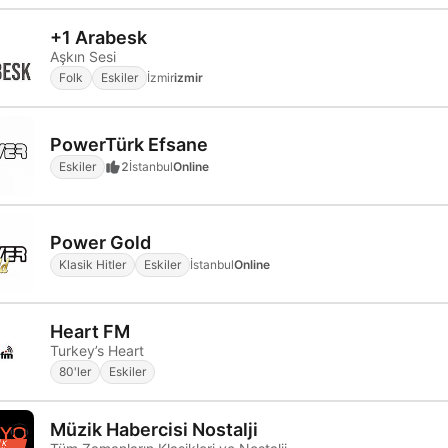
+1 Arabesk
Aşkın Sesi
Folk
Eskiler
İzmir
izmir
PowerTürk Efsane
Eskiler
2
İstanbul
Online
Power Gold
Klasik Hitler
Eskiler
İstanbul
Online
Heart FM
Turkey’s Heart
80'ler
Eskiler
Müzik Habercisi Nostalji