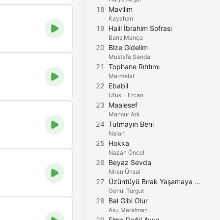
18
Mavilim
Kayahan
19
Halil İbrahim Sofrası
Barış Manço
20
Bize Gidelim
Mustafa Sandal
21
Tophane Rıhtımı
Marmelat
22
Ebabil
Ufuk - Ercan
23
Maalesef
Mansur Ark
24
Tutmayın Beni
Nalan
25
Hokka
Nazan Öncel
26
Beyaz Sevda
Niran Ünsal
27
Üzüntüyü Bırak Yaşamaya Bak
Gönül Turgut
28
Bal Gibi Olur
Asu Maralman
29
Elma Değil Ayva