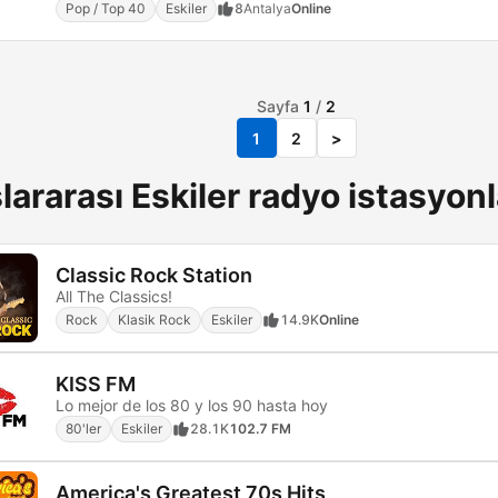
Pop / Top 40
Eskiler
8
Antalya
Online
Sayfa
1
/
2
1
2
>
lararası Eskiler radyo istasyonl
Classic Rock Station
All The Classics!
Rock
Klasik Rock
Eskiler
14.9K
Online
KISS FM
Lo mejor de los 80 y los 90 hasta hoy
80'ler
Eskiler
28.1K
102.7 FM
America's Greatest 70s Hits