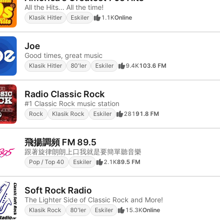
All the Hits... All the time!
Klasik Hitler
Eskiler
1.1K
Online
Joe
Good times, great music
Klasik Hitler
80'ler
Eskiler
9.4K
103.6 FM
Radio Classic Rock
#1 Classic Rock music station
Rock
Klasik Rock
Eskiler
281
91.8 FM
飛揚調頻 FM 89.5
跟著旋律朗朗上口我就是要簡單聽音樂
Pop / Top 40
Eskiler
2.1K
89.5 FM
Soft Rock Radio
The Lighter Side of Classic Rock and More!
Klasik Rock
80'ler
Eskiler
15.3K
Online