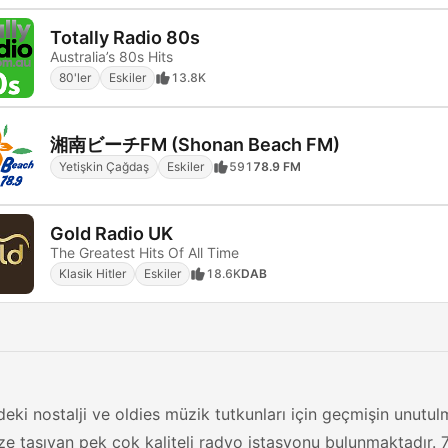
Totally Radio 80s
Australia’s 80s Hits
80'ler
Eskiler
13.8K
湘南ビーチFM (Shonan Beach FM)
Yetişkin Çağdaş
Eskiler
591
78.9 FM
Gold Radio UK
The Greatest Hits Of All Time
Klasik Hitler
Eskiler
18.6K
DAB
deki nostalji ve oldies müzik tutkunları için geçmişin unutulm
 taşıyan pek çok kaliteli radyo istasyonu bulunmaktadır. 70