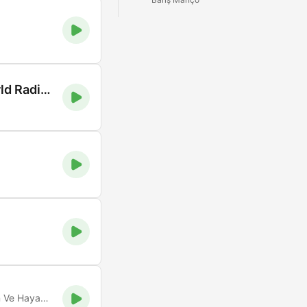
TRD 2 Altın - Turk Radyo Dunyasi (Turkish World Radio)
"Müziğin En Yeni'si, Hayatın Ta Kendisi " " Kendinizi Yeni' leyin Ve Hayata Müzikle Değer Katın "