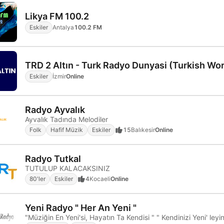
Likya FM 100.2
Eskiler
Antalya
100.2 FM
Eskiler
İzmir
Online
Radyo Ayvalık
Ayvalık Tadında Melodiler
Folk
Hafif Müzik
Eskiler
15
Balıkesir
Online
Radyo Tutkal
TUTULUP KALACAKSINIZ
80'ler
Eskiler
4
Kocaeli
Online
Yeni Radyo " Her An Yeni "