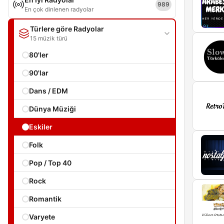
989
En çok dinlenen radyolar
Türlere göre Radyolar
15 müzik türü
80'ler
90'lar
Dans / EDM
Dünya Müziği
Eskiler
Folk
Pop / Top 40
Rock
Romantik
Varyete