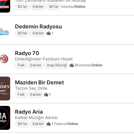
Tüm Zamanların Klasikleri ve Nostalji
80'ler
Eskiler
90'lar
İstanbul
Online
Dedemin Radyosu
80'ler
Eskiler
1
Radyo 70
Dinlediğinden Fazlasını Hisset
Folk
Eskiler
Arap Müziği
3
Karaman
Online
Maziden Bir Demet
Tarzını Seç Dinle
Folk
Eskiler
1
Radyo Aria
Kaliteli Müziğin Adresi
80'ler
Eskiler
1
Trabzon
Online