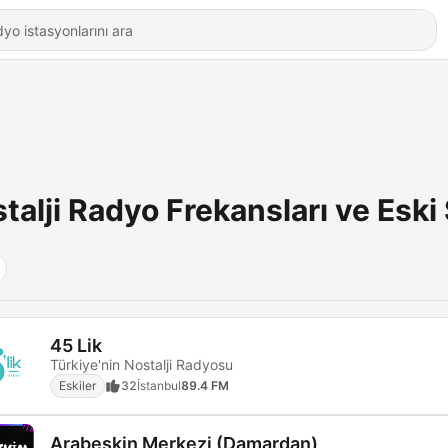
talji Radyo Frekansları ve Eski 
45 Lik
Türkiye'nin Nostalji Radyosu
Eskiler
32
İstanbul
89.4 FM
Arabeskin Merkezi (Damardan)