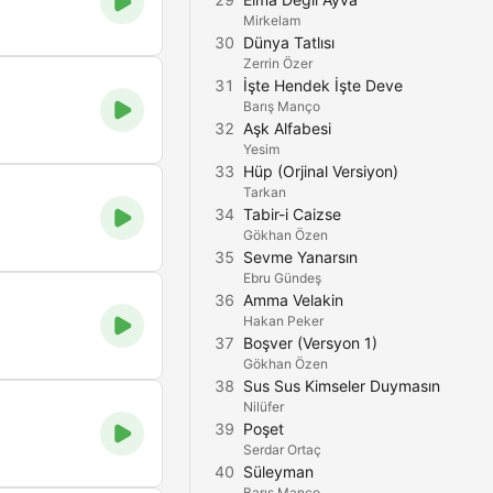
Mirkelam
30
Dünya Tatlısı
Zerrin Özer
31
İşte Hendek İşte Deve
Barış Manço
32
Aşk Alfabesi
Yesim
33
Hüp (Orjinal Versiyon)
Tarkan
34
Tabir-i Caizse
Gökhan Özen
35
Sevme Yanarsın
Ebru Gündeş
36
Amma Velakin
Hakan Peker
37
Boşver (Versyon 1)
Gökhan Özen
38
Sus Sus Kimseler Duymasın
Nilüfer
39
Poşet
Serdar Ortaç
40
Süleyman
Barış Manço