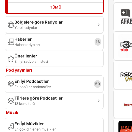
TÜMÜ
Bölgelere göre Radyolar
Yerel radyolar
Haberler
16
Haber radyoları
Önerilenler
En iyi radyolar listesi
Pod yayınları
En İyi Podcast'ler
50
En popüler podcast'ler
Türlere göre Podcast'ler
18 konu türü
Müzik
En İyi Müzikler
En çok dinlenen müzikler