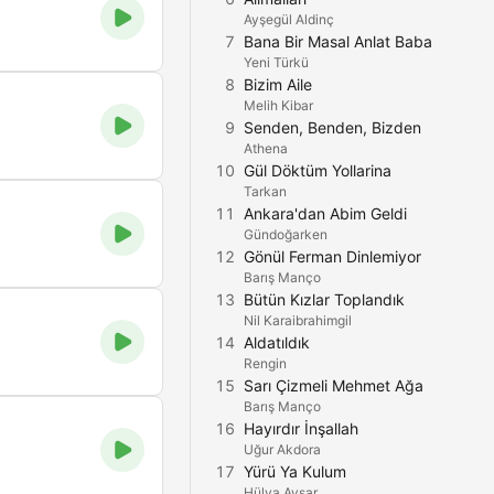
Ayşegül Aldinç
7
Bana Bir Masal Anlat Baba
Yeni Türkü
8
Bizim Aile
Melih Kibar
9
Senden, Benden, Bizden
Athena
10
Gül Döktüm Yollarina
Tarkan
11
Ankara'dan Abim Geldi
Gündoğarken
12
Gönül Ferman Dinlemiyor
Barış Manço
13
Bütün Kızlar Toplandık
Nil Karaibrahimgil
14
Aldatıldık
Rengin
15
Sarı Çizmeli Mehmet Ağa
Barış Manço
16
Hayırdır İnşallah
Uğur Akdora
17
Yürü Ya Kulum
Hülya Avşar