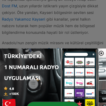
Dost FM
, uzun yıllardır istikrarlı yayın çizgisiyle dikkat
çekiyor. Öte yandan, Kayseri bölgesinin sevilen sesi
Radyo Yakamoz Kayseri
gibi kanallar, yerel halkın
nabzını tutarak hem popüler müzik hem de bölgesel
bilgilendirme konusunda hayati bir rol üstleniyor.
Anadolu'nun zengin müzik mirasını ve kültürel çeşitliliğini
keşfetmek isteyenler için
Cem Radyo
eşsiz bir kaynak
sunarken, duygusal tınılar ve tematik yayınlar arayanlar
için
Radyo Aşk
romantik şarkılarıyla öne çıkıyor. Dinamik
ve güncel içerikleriyle
Yeni Radyo
ve enerjik yayın
akışıyla
RADYO FULL
, dinleyicilerin günlük hayatına her
an canlılık katmaya devam ediyor. Yerel radyoculuğun en
samimi örneklerinden biri olan
Gireniz FM
, yöresel
sohbetleri ve halk müzikleriyle dinleyicilerini ortak bir
paydada buluşturuyor. Farklı bir örnek olarak, bölgedeki