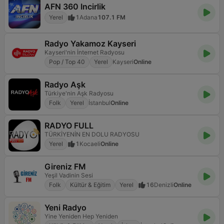
AFN 360 Incirlik
Yerel
1
Adana
107.1 FM
Radyo Yakamoz Kayseri
Kayseri'nin İnternet Radyosu
Pop / Top 40
Yerel
Kayseri
Online
Radyo Aşk
Türkiye'nin Aşk Radyosu
Folk
Yerel
İstanbul
Online
RADYO FULL
TÜRKİYENİN EN DOLU RADYOSU
Yerel
1
Kocaeli
Online
Gireniz FM
Yeşil Vadinin Sesi
Folk
Kültür & Eğitim
Yerel
16
Denizli
Online
Yeni Radyo
Yine Yeniden Hep Yeniden