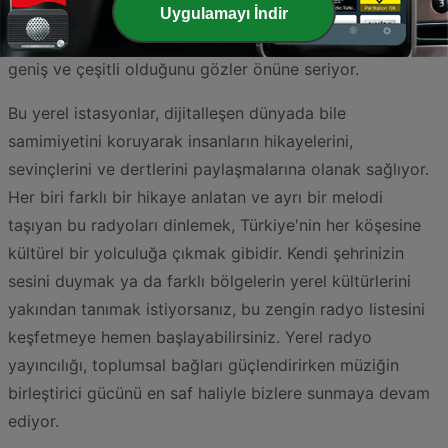
belirli bir kitleye yönelik özel yayınlarıyla bilinen
AFN
Uygulamayı İndir
360 Incirlik
de Türkiye'nin radyo yelpazesinin ne kadar
geniş ve çeşitli olduğunu gözler önüne seriyor.
Bu yerel istasyonlar, dijitalleşen dünyada bile
samimiyetini koruyarak insanların hikayelerini,
sevinçlerini ve dertlerini paylaşmalarına olanak sağlıyor.
Her biri farklı bir hikaye anlatan ve ayrı bir melodi
taşıyan bu radyoları dinlemek, Türkiye'nin her köşesine
kültürel bir yolculuğa çıkmak gibidir. Kendi şehrinizin
sesini duymak ya da farklı bölgelerin yerel kültürlerini
yakından tanımak istiyorsanız, bu zengin radyo listesini
keşfetmeye hemen başlayabilirsiniz. Yerel radyo
yayıncılığı, toplumsal bağları güçlendirirken müziğin
birleştirici gücünü en saf haliyle bizlere sunmaya devam
ediyor.