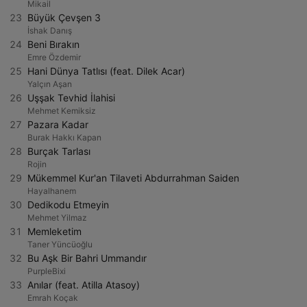
Mikail
23
Büyük Çevşen 3
İshak Danış
24
Beni Bırakın
Emre Özdemir
25
Hani Dünya Tatlısı (feat. Dilek Acar)
Yalçın Aşan
26
Uşşak Tevhid İlahisi
Mehmet Kemiksiz
27
Pazara Kadar
Burak Hakkı Kapan
28
Burçak Tarlası
Rojin
29
Mükemmel Kur'an Tilaveti Abdurrahman Saiden
Hayalhanem
30
Dedikodu Etmeyin
Mehmet Yilmaz
31
Memleketim
Taner Yüncüoğlu
32
Bu Aşk Bir Bahri Ummandır
PurpleBixi
33
Anılar (feat. Atilla Atasoy)
Emrah Koçak