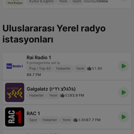
Kültür & Eğitim
Yerel
İslam
İstanbul
Online
Uluslararası Yerel radyo
istasyonları
Rai Radio 1
Il protagonista sei tu
Pop / Top 40
Haberler
Yerel
51.8K
89.7 FM
Galgalatz (גלגלצ רדיו)
Haberler
Yerel
52
93.9 FM
RAC 1
Spor
Haberler
Yerel
3.8K
87.7 FM