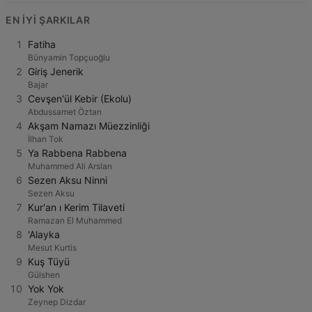
EN IYI ŞARKILAR
1
Fatiha
Bünyamin Topçuoğlu
2
Giriş Jenerik
Bajar
3
Cevşen'ül Kebir (Ekolu)
Abdussamet Öztan
4
Akşam Namazı Müezzinliği
İlhan Tok
5
Ya Rabbena Rabbena
Muhammed Ali Arslan
6
Sezen Aksu Ninni
Sezen Aksu
7
Kur'an ı Kerim Tilaveti
Ramazan El Muhammed
8
'Alayka
Mesut Kurtis
9
Kuş Tüyü
Gülshen
10
Yok Yok
Zeynep Dizdar