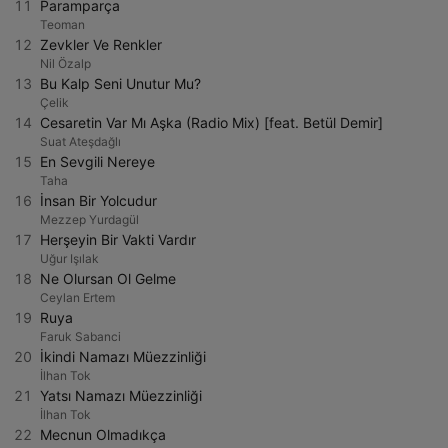
11
Paramparça
Teoman
12
Zevkler Ve Renkler
Nil Özalp
13
Bu Kalp Seni Unutur Mu?
Çelik
14
Cesaretin Var Mı Aşka (Radio Mix) [feat. Betül Demir]
Suat Ateşdağlı
15
En Sevgili Nereye
Taha
16
İnsan Bir Yolcudur
Mezzep Yurdagül
17
Herşeyin Bir Vakti Vardır
Uğur Işılak
18
Ne Olursan Ol Gelme
Ceylan Ertem
19
Ruya
Faruk Sabanci
20
İkindi Namazı Müezzinliği
İlhan Tok
21
Yatsı Namazı Müezzinliği
İlhan Tok
22
Mecnun Olmadıkça