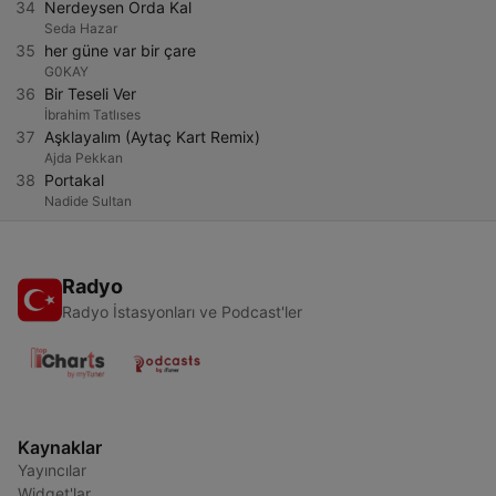
34
Nerdeysen Orda Kal
Seda Hazar
35
her güne var bir çare
G0KAY
36
Bir Teseli Ver
İbrahim Tatlıses
37
Aşklayalım (Aytaç Kart Remix)
Ajda Pekkan
38
Portakal
Nadide Sultan
Radyo
Radyo İstasyonları ve Podcast'ler
Kaynaklar
Yayıncılar
Widget'lar