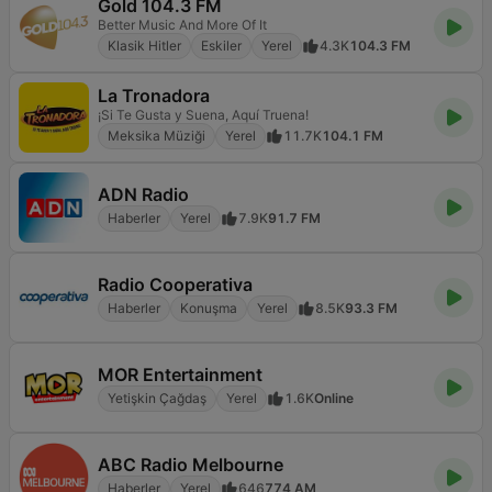
Gold 104.3 FM
Better Music And More Of It
Klasik Hitler
Eskiler
Yerel
4.3K
104.3 FM
La Tronadora
¡Si Te Gusta y Suena, Aquí Truena!
Meksika Müziği
Yerel
11.7K
104.1 FM
ADN Radio
Haberler
Yerel
7.9K
91.7 FM
Radio Cooperativa
Haberler
Konuşma
Yerel
8.5K
93.3 FM
MOR Entertainment
Yetişkin Çağdaş
Yerel
1.6K
Online
ABC Radio Melbourne
Haberler
Yerel
646
774 AM