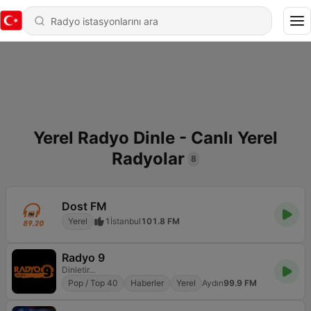
Yerel Radyo Dinle - Canlı Yerel
Radyolar
8
Dost FM
Yerel
1
İstanbul
101.8 FM
Radyo 9
Dinletir...
Pop / Top 40
Haberler
Yerel
Aydın
99.9 FM