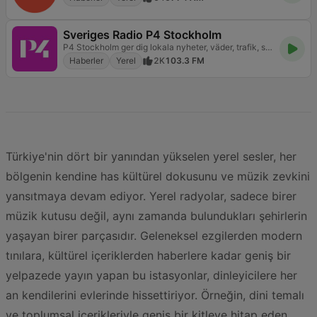
Sveriges Radio P4 Stockholm
P4 Stockholm ger dig lokala nyheter, väder, trafik, sport och välkänd musik. Kanalen som utgår från alla stockholmares vardag.
Haberler
Yerel
2K
103.3 FM
Türkiye'nin dört bir yanından yükselen yerel sesler, her
bölgenin kendine has kültürel dokusunu ve müzik zevkini
yansıtmaya devam ediyor. Yerel radyolar, sadece birer
müzik kutusu değil, aynı zamanda bulundukları şehirlerin
yaşayan birer parçasıdır. Geleneksel ezgilerden modern
tınılara, kültürel içeriklerden haberlere kadar geniş bir
yelpazede yayın yapan bu istasyonlar, dinleyicilere her
an kendilerini evlerinde hissettiriyor. Örneğin, dini temalı
ve toplumsal içerikleriyle geniş bir kitleye hitap eden