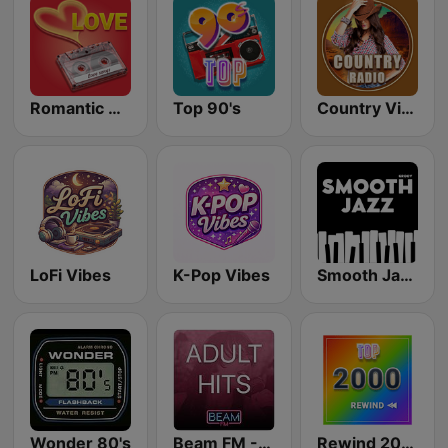
Romantic Vibes
Top 90's
Country Vibes
LoFi Vibes
K-Pop Vibes
Smooth Jazz - Groov
Wonder 80's
Beam FM - Adult Hits
Rewind 2000's