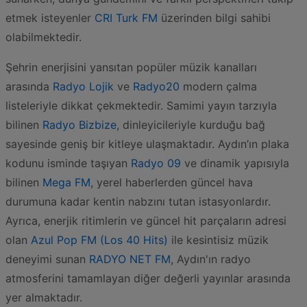
etmek isteyenler
CRI Turk FM
üzerinden bilgi sahibi
olabilmektedir.
Şehrin enerjisini yansıtan popüler müzik kanalları
arasında
Radyo Lojik
ve
Radyo20
modern çalma
listeleriyle dikkat çekmektedir. Samimi yayın tarzıyla
bilinen
Radyo Bizbize
, dinleyicileriyle kurduğu bağ
sayesinde geniş bir kitleye ulaşmaktadır. Aydın’ın plaka
kodunu isminde taşıyan
Radyo 09
ve dinamik yapısıyla
bilinen
Mega FM
, yerel haberlerden güncel hava
durumuna kadar kentin nabzını tutan istasyonlardır.
Ayrıca, enerjik ritimlerin ve güncel hit parçaların adresi
olan
Azul Pop FM (Los 40 Hits)
ile kesintisiz müzik
deneyimi sunan
RADYO NET FM
, Aydın'ın radyo
atmosferini tamamlayan diğer değerli yayınlar arasında
yer almaktadır.