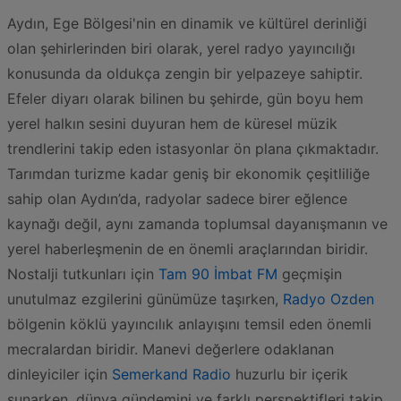
Aydın, Ege Bölgesi'nin en dinamik ve kültürel derinliği
olan şehirlerinden biri olarak, yerel radyo yayıncılığı
konusunda da oldukça zengin bir yelpazeye sahiptir.
Efeler diyarı olarak bilinen bu şehirde, gün boyu hem
yerel halkın sesini duyuran hem de küresel müzik
trendlerini takip eden istasyonlar ön plana çıkmaktadır.
Tarımdan turizme kadar geniş bir ekonomik çeşitliliğe
sahip olan Aydın’da, radyolar sadece birer eğlence
kaynağı değil, aynı zamanda toplumsal dayanışmanın ve
yerel haberleşmenin de en önemli araçlarından biridir.
Nostalji tutkunları için
Tam 90 İmbat FM
geçmişin
unutulmaz ezgilerini günümüze taşırken,
Radyo Ozden
bölgenin köklü yayıncılık anlayışını temsil eden önemli
mecralardan biridir. Manevi değerlere odaklanan
dinleyiciler için
Semerkand Radio
huzurlu bir içerik
sunarken, dünya gündemini ve farklı perspektifleri takip