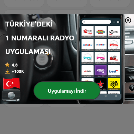
Classic Rock Station
Beam FM
Recuerda
Uygulamayı İndir
Latina Bandida!
Chillout Vibes