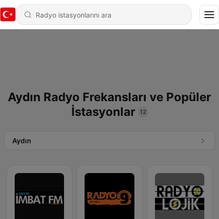
Aydın Radyo Frekansları ve Popüler
İstasyonlar
12
Aydın