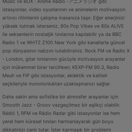
Music ve BOX : Anime Radio -アニメラジオ gibi
istasyonlar, video oyunlarının ve animelerin motivasyon
artırıcı ritimlerini çalışma masanıza taşır. Eğer enerjinizi
yüksek tutmak isterseniz, 80s Pop Vibes ve 80s ALIVE
ile seksenlerin nostaljik tınılarına kapılabilir ya da BBC
Radio 1 ve WHTZ Z100 New York gibi kanallarla güncel
pop dünyasının nabzını tutabilirsiniz. Rock FM ve Radio X
- London, gitar tınılarının gücüyle motivasyon arayanlar
için mükemmel birer tercihken; KEXP-FM 90.3, Radio
Meuh ve FIP gibi istasyonlar, eklektik ve kaliteli
seçkileriyle monotonluktan uzaklaşmanızı sağlar.
Daha sakin ama sofistike bir atmosfer arayanlar için
Smooth Jazz - Groov vazgeçilmez bir eşlikçi olabilir.
Rádió 1, RFM ve Rádio Radar gibi istasyonlar ise hem
yerel hem küresel tınıları harmanlayarak gün boyu
dikkatinizi canlı tutar. İster karmaşık bir problemi