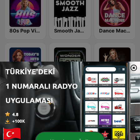
80s Pop Vibes
Smooth Jazz - Groov
Dance Machine
Beam FM
Wonder 80's
Classic Rock Station
Top 90's
Beam FM - Adult Hits
Rewind 2000's