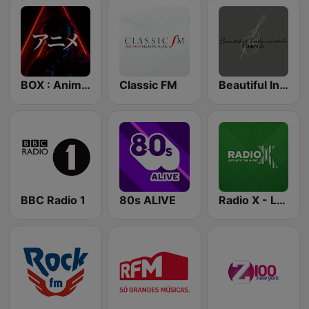
BOX : Anime Radio -アニメラジオ
Classic FM
Beautiful Instrumentals Channel
BBC Radio 1
80s ALIVE
Radio X - London