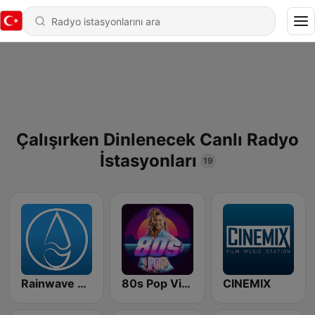
Çalışırken Dinlenecek Canlı Radyo
İstasyonları
19
Rainwave Game Music
80s Pop Vibes
CINEMIX