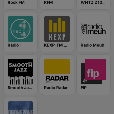
Rock FM
RFM
WHTZ Z100 New York
Rádió 1
KEXP-FM 90.3
Radio Meuh
Smooth Jazz - Groov
Rádio Radar
FIP