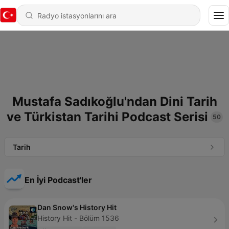
Mustafa Sadıkoğlu'ndan Dini Tarih
ve Türkistan Tarihi Podcast Serisi
50
Tarih
En İyi Podcast'ler
Dan Snow's History Hit
History Hit - Bölüm 1536