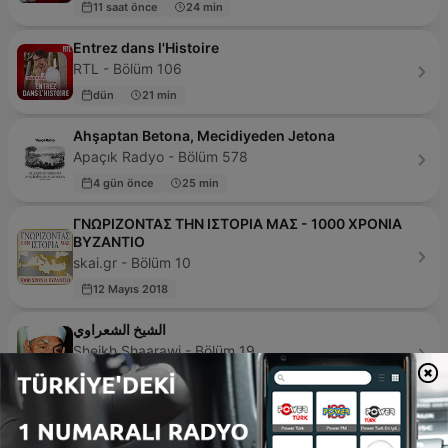
11 saat önce
24 min
Entrez dans l'Histoire
RTL - Bölüm 106
dün
21 min
Ahşaptan Betona, Mecidiyeden Jetona
Apaçık Radyo - Bölüm 578
4 gün önce
25 min
ΓΝΩΡΙΖΟΝΤΑΣ ΤΗΝ ΙΣΤΟΡΙΑ ΜΑΣ - 1000 ΧΡΟΝΙΑ
ΒΥΖΑΝΤΙΟ
skai.gr - Bölüm 10
12 Mayıs 2018
الشيخ الشعراوي
Sheikh Shaarawi - Bölüm 19
07 Mar 2026
50 min
Ιστορία μιας πόλης
LIFO PODCASTS - Bölüm 192