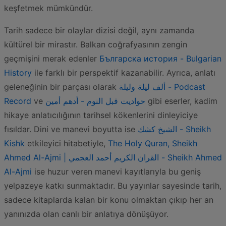
keşfetmek mümkündür.
Tarih sadece bir olaylar dizisi değil, aynı zamanda
kültürel bir mirastır. Balkan coğrafyasının zengin
geçmişini merak edenler
Българска история - Bulgarian
History
ile farklı bir perspektif kazanabilir. Ayrıca, anlatı
geleneğinin bir parçası olarak
ألف ليلة وليلة - Podcast
Record
ve
حواديت قبل النوم - أدهم أمين
gibi eserler, kadim
hikaye anlatıcılığının tarihsel kökenlerini dinleyiciye
fısıldar. Dini ve manevi boyutta ise
الشيخ كشك - Sheikh
Kishk
etkileyici hitabetiyle,
The Holy Quran, Sheikh
Ahmed Al-Ajmi | القران الكريم أحمد العجمي - Sheikh Ahmed
Al-Ajmi
ise huzur veren manevi kayıtlarıyla bu geniş
yelpazeye katkı sunmaktadır. Bu yayınlar sayesinde tarih,
sadece kitaplarda kalan bir konu olmaktan çıkıp her an
yanınızda olan canlı bir anlatıya dönüşüyor.