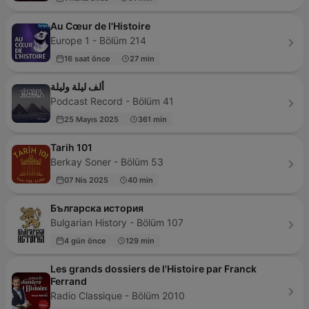
Au Cœur de l'Histoire
Europe 1 - Bölüm 214
16 saat önce
27 min
ألف ليلة وليلة
Podcast Record - Bölüm 41
25 Mayıs 2025
361 min
Tarih 101
Berkay Soner - Bölüm 53
07 Nis 2025
40 min
Българска история
Bulgarian History - Bölüm 107
4 gün önce
129 min
Les grands dossiers de l'Histoire par Franck
Ferrand
Radio Classique - Bölüm 2010