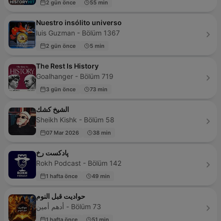
2 gün önce
55 min
Nuestro insólito universo
luis Guzman - Bölüm 1367
2 gün önce
5 min
The Rest Is History
Goalhanger - Bölüm 719
3 gün önce
73 min
الشيخ كشك
Sheikh Kishk - Bölüm 58
07 Mar 2026
38 min
پادکست رخ
Rokh Podcast - Bölüm 142
1 hafta önce
49 min
حواديت قبل النوم
أدهم أمين - Bölüm 73
1 hafta önce
51 min