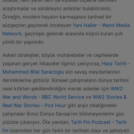
listede, hem yerel hem de küresel ölçekte derinlikli
araştırmalar ve sürükleyici anlatılar bulabilirsiniz.
Örneğin, modern hayatın karmaşasını tarihsel bir
süzgeçten geçirerek inceleyen
Yeni Haller - Wand Media
Network
, geçmişle gelecek arasında köprü kuran çok
yönlü bir yapımdır.
Askeri stratejiler, büyük muharebeler ve cephelerde
yaşanan gerçek hikayeler ilginizi çekiyorsa,
Harp Tarihi -
Muhammed Bilal Saracoglu
sizi savaş meydanlarının
derinliklerine götürür. Küresel çatışmaların dünya tarihini
nasıl kökten şekillendirdiğini merak edenler için
WW2:
War and Words - BBC World Service
ve
WW2 Stories &
Real War Stories - Pod Hour
gibi arşiv niteliğindeki
çalışmalar İkinci Dünya Savaşı’nın bilinmeyenlerini gün
yüzüne çıkarıyor. Öte yandan,
Tarih Fm Podcast - Tarih
fm
üzerinden her gün farklı bir tarihsel olayı ve şahsiyeti