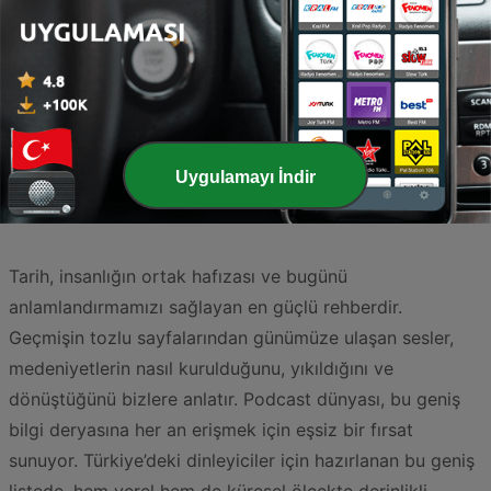
1 hafta önce
31 min
Sayfa
1
/
4
1
2
3
>
>>
Uygulamayı İndir
Tarih, insanlığın ortak hafızası ve bugünü
anlamlandırmamızı sağlayan en güçlü rehberdir.
Geçmişin tozlu sayfalarından günümüze ulaşan sesler,
medeniyetlerin nasıl kurulduğunu, yıkıldığını ve
dönüştüğünü bizlere anlatır. Podcast dünyası, bu geniş
bilgi deryasına her an erişmek için eşsiz bir fırsat
sunuyor. Türkiye’deki dinleyiciler için hazırlanan bu geniş