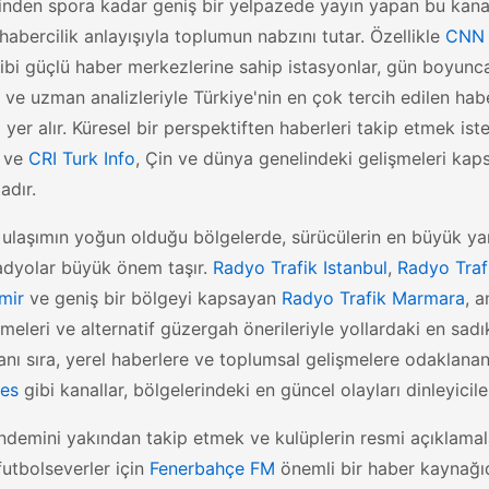
nden spora kadar geniş bir yelpazede yayın yapan bu kanal
 habercilik anlayışıyla toplumun nabzını tutar. Özellikle
CNN 
ibi güçlü haber merkezlerine sahip istasyonlar, gün boyun
ı ve uzman analizleriyle Türkiye'nin en çok tercih edilen hab
 yer alır. Küresel bir perspektiften haberleri takip etmek ist
ve
CRI Turk Info
, Çin ve dünya genelindeki gelişmeleri kaps
adır.
i ulaşımın yoğun olduğu bölgelerde, sürücülerin en büyük yar
adyolar büyük önem taşır.
Radyo Trafik Istanbul
,
Radyo Traf
zmir
ve geniş bir bölgeyi kapsayan
Radyo Trafik Marmara
, 
meleri ve alternatif güzergah önerileriyle yollardaki en sadı
nı sıra, yerel haberlere ve toplumsal gelişmelere odaklana
es
gibi kanallar, bölgelerindeki en güncel olayları dinleyiciler
demini yakından takip etmek ve kulüplerin resmi açıklama
futbolseverler için
Fenerbahçe FM
önemli bir haber kaynağıd