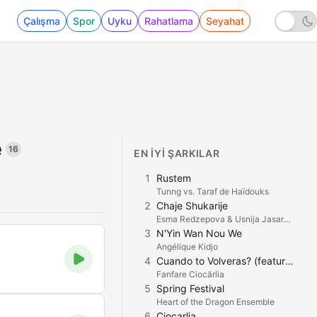
Çalışma
Spor
Uyku
Rahatlama
Seyahat
e
16
EN IYI ŞARKILAR
1
Rustem
Tunng vs. Taraf de Haïdouks
2
Chaje Shukarije
Esma Redzepova & Usnija Jasarova
3
N'Yin Wan Nou We
Angélique Kidjo
4
Cuando to Volveras? (featuring Kaloome - France)
Fanfare Ciocărlia
5
Spring Festival
Heart of the Dragon Ensemble
6
Ciocarlia