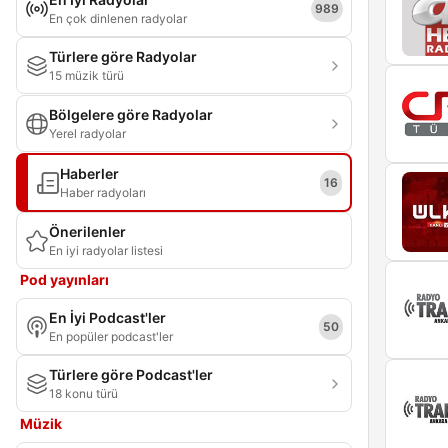
989
En çok dinlenen radyolar
Türlere göre Radyolar
15 müzik türü
Bölgelere göre Radyolar
Yerel radyolar
Haberler
16
Haber radyoları
Önerilenler
En iyi radyolar listesi
Pod yayınları
En İyi Podcast'ler
50
En popüler podcast'ler
Türlere göre Podcast'ler
18 konu türü
Müzik