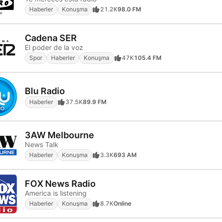
Haberler
Konuşma
21.2K
98.0 FM
Cadena SER
El poder de la voz
Spor
Haberler
Konuşma
47K
105.4 FM
Blu Radio
Haberler
37.5K
89.9 FM
3AW Melbourne
News Talk
Haberler
Konuşma
3.3K
693 AM
FOX News Radio
America is listening
Haberler
Konuşma
8.7K
Online