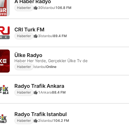
A Haber Radyo
Haberler
30
İstanbul
106.8 FM
CRI Turk FM
Haberler
3
İstanbul
89.4 FM
Ülke Radyo
Haber Her Yerde, Gerçekler Ülke Tv de
Haberler
İstanbul
Online
Radyo Trafik Ankara
Haberler
1
Ankara
88.4 FM
Radyo Trafik Istanbul
Haberler
2
İstanbul
104.2 FM