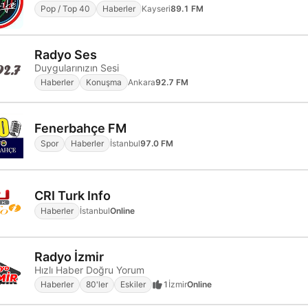
Pop / Top 40
Haberler
Kayseri
89.1 FM
Radyo Ses
Duygularınızın Sesi
Haberler
Konuşma
Ankara
92.7 FM
Fenerbahçe FM
Spor
Haberler
İstanbul
97.0 FM
CRI Turk Info
Haberler
İstanbul
Online
Radyo İzmir
Hızlı Haber Doğru Yorum
Haberler
80'ler
Eskiler
1
İzmir
Online