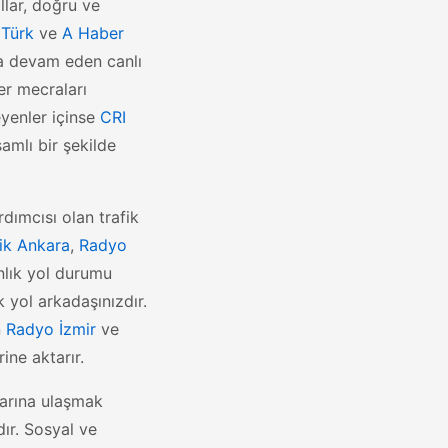
lar, doğru ve
Türk
ve
A Haber
ca devam eden canlı
er mecraları
eyenler içinse
CRI
amlı bir şekilde
dımcısı olan trafik
ik Ankara
,
Radyo
anlık yol durumu
k yol arkadaşınızdır.
n
Radyo İzmir
ve
ine aktarır.
larına ulaşmak
ır. Sosyal ve