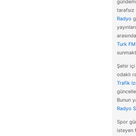
gündemi
tarafsız
Radyo
g
yayınlar
arasında
Turk FM
sunmakt
Şehir iç
odaklı r
Trafik I
güncelle
Bunun ya
Radyo S
Spor gün
isteyen 