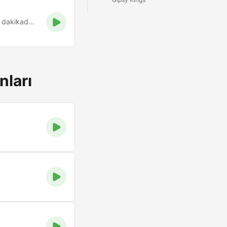
Tüm müzik tarzları %100 yapay zekâ ile üretilmiştir ve her 30 dakikada bir uluslararası haberler
nları