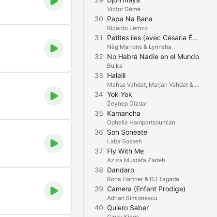
Victor Démé
30
Papa Na Bana
Ricardo Lemvo
31
Petites îles (avec Césaria Évora)
Nèg'Marrons & Lynnsha
32
No Habrá Nadie en el Mundo
Buika
33
Haleili
Mahsa Vahdat, Marjan Vahdat & Atabak Elyasi
34
Yok Yok
Zeynep Dizdar
35
Kamancha
Ophelia Hampartsoumian
36
Son Soneate
Laba Sosseh
37
Fly With Me
Aziza Mustafa Zadeh
38
Dandaro
Rona Hartner & DJ Tagada
39
Camera (Enfant Prodige)
Adrian Simionescu
40
Quiero Saber
Gipsy Kings