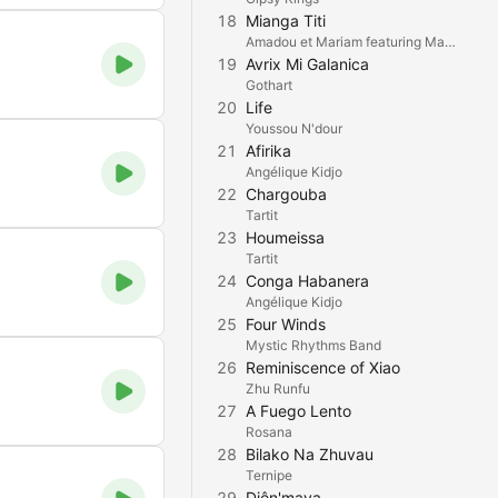
18
Mianga Titi
Amadou et Mariam featuring Manu Chao
19
Avrix Mi Galanica
Gothart
20
Life
Youssou N'dour
21
Afirika
Angélique Kidjo
22
Chargouba
Tartit
23
Houmeissa
Tartit
24
Conga Habanera
Angélique Kidjo
25
Four Winds
Mystic Rhythms Band
26
Reminiscence of Xiao
Zhu Runfu
27
A Fuego Lento
Rosana
28
Bilako Na Zhuvau
Ternipe
29
Djôn'maya