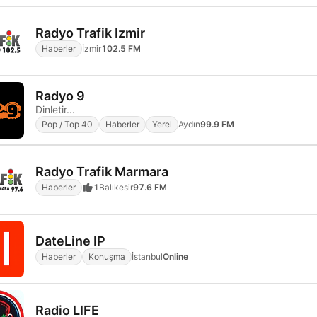
Radyo Trafik Izmir
Haberler
İzmir
102.5 FM
Radyo 9
Dinletir...
Pop / Top 40
Haberler
Yerel
Aydın
99.9 FM
Radyo Trafik Marmara
Haberler
1
Balıkesir
97.6 FM
DateLine IP
Haberler
Konuşma
İstanbul
Online
Radio LIFE