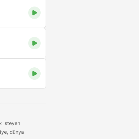
k isteyen
miye, dünya