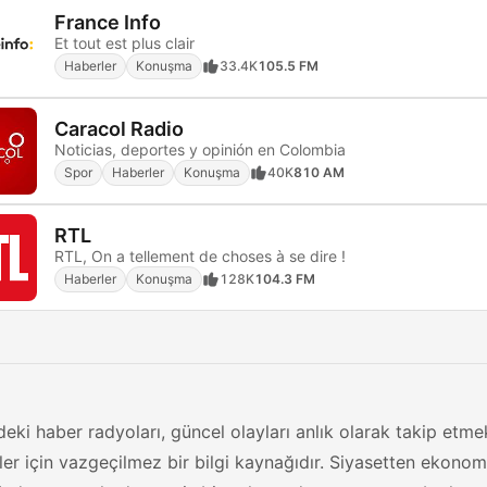
France Info
Et tout est plus clair
Haberler
Konuşma
33.4K
105.5 FM
Caracol Radio
Noticias, deportes y opinión en Colombia
Spor
Haberler
Konuşma
40K
810 AM
RTL
RTL, On a tellement de choses à se dire !
Haberler
Konuşma
128K
104.3 FM
deki haber radyoları, güncel olayları anlık olarak takip etme
iler için vazgeçilmez bir bilgi kaynağıdır. Siyasetten ekono