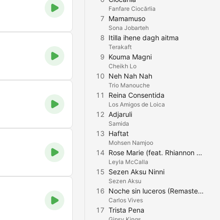
Fanfare Ciocărlia
7
Mamamuso
Sona Jobarteh
8
Itilla ihene dagh aitma
Terakaft
9
Kouma Magni
Cheikh Lo
10
Neh Nah Nah
Trio Manouche
11
Reina Consentida
Los Amigos de Loica
12
Adjaruli
Samida
13
Haftat
Mohsen Namjoo
14
Rose Marie (feat. Rhiannon Giddens)
Leyla McCalla
15
Sezen Aksu Ninni
Sezen Aksu
16
Noche sin luceros (Remastered 30 años)
Carlos Vives
17
Trista Pena
Gipsy Kings