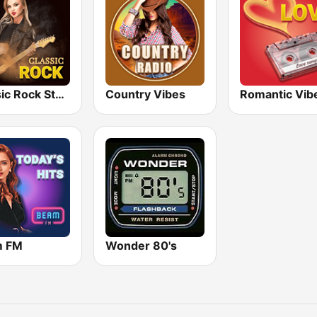
Classic Rock Station
Country Vibes
Romantic Vib
m FM
Wonder 80's