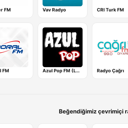
r FM
Vav Radyo
CRI Turk FM
l FM
Azul Pop FM (Los 40 Hits)
Radyo Çağrı
Beğendiğimiz çevrimiçi r