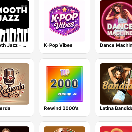
Smooth Jazz - Groov
K-Pop Vibes
Dance Machi
erda
Rewind 2000's
Latina Bandid