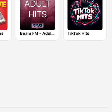
es
Beam FM - Adult Hits
TikTok Hits