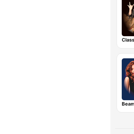
Giresun
Hakkâri
Hatay
Iğdır
Isparta
İstanbul
İzmir
Kahramanmaraş
Karabük
Karaman
Bea
Kars
Kastamonu
Kayseri