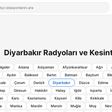
Diyarbakır Radyoları ve Kesin
lgeler
Adana
Adıyaman
Afyonkarahisar
Ağrı
Aydın
Balıkesir
Bartın
Batman
Bayburt
Bil
ale
Çorum
Denizli
Diyarbakır
Düzce
Edirne
tep
Giresun
Hakkâri
Hatay
Iğdır
Isparta
İ
an
Kars
Kastamonu
Kayseri
Kilis
Kırıkkale
a
Manisa
Mardin
Mersin
Muğla
Muş
Nev