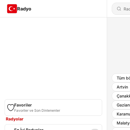
Radyo
Tüm bö
Artvin
Çanakk
Favoriler
Gazian
Favoriler ve Son Dinlenenler
Karam
Radyolar
Malaty
En İyi Radyolar