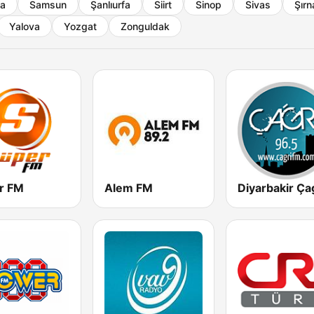
ya
Samsun
Şanlıurfa
Siirt
Sinop
Sivas
Şırn
Yalova
Yozgat
Zonguldak
r FM
Alem FM