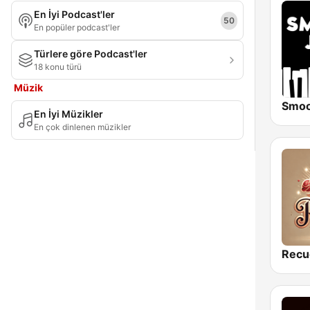
En İyi Podcast'ler
Bursa ili
50
En popüler podcast'ler
Çanakkale
Türlere göre Podcast'ler
18 konu türü
Çorum
Müzik
Denizli
En İyi Müzikler
Diyarbakır
En çok dinlenen müzikler
Düzce
Edirne
Elazığ
Erzincan
Erzurum
Recu
Eskişehir
Gaziantep