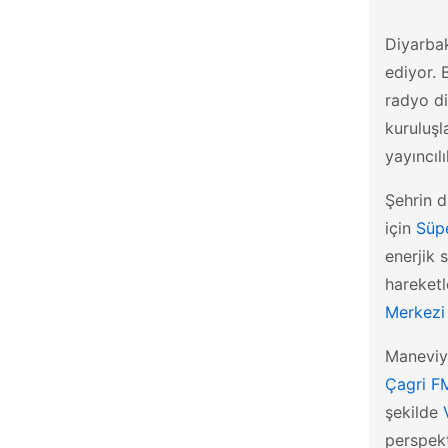
Kilis
Diyarbak
Kırıkkale
ediyor. 
radyo d
Kırklareli
kuruluşl
Kırşehir
yayıncılı
Kocaeli
Şehrin d
Konya
için
Süp
Kütahya
enerjik 
hareketl
Malatya
Merkezi
Manisa
Maneviya
Mardin
Çagri F
Mersin
şekilde
Muğla
perspekt