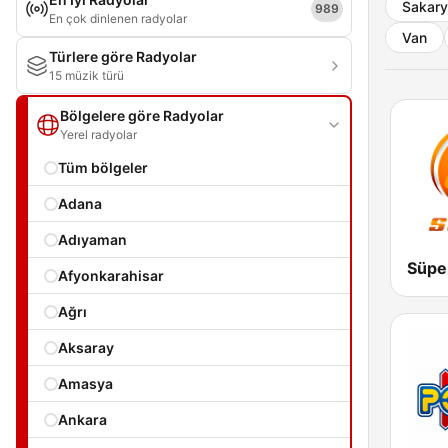
Sakar
989
En çok dinlenen radyolar
Van
Türlere göre Radyolar
15 müzik türü
Bölgelere göre Radyolar
Yerel radyolar
Tüm bölgeler
Adana
Adıyaman
Süpe
Afyonkarahisar
Ağrı
Aksaray
Amasya
Ankara