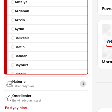
Antalya
Powe
Ardahan
Artvin
Aydın
Balıkesir
Bartın
Batman
Mora
Bayburt
Bilecik
Haberler
Bingöl
16
Haber radyoları
Bitlis
Önerilenler
En iyi radyolar listesi
Bolu
Pod yayınları
Burdur