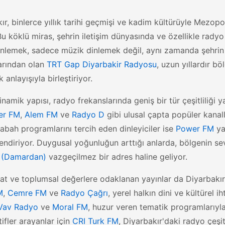
ır, binlerce yıllık tarihi geçmişi ve kadim kültürüyle Mez
Bu köklü miras, şehrin iletişim dünyasında ve özellikle radyo 
inlemek, sadece müzik dinlemek değil, aynı zamanda şehrin
arından olan
TRT Gap Diyarbakir Radyosu
, uzun yıllardır b
k anlayışıyla birleştiriyor.
inamik yapısı, radyo frekanslarında geniş bir tür çeşitliliği 
er FM
,
Alem FM
ve
Radyo D
gibi ulusal çapta popüler kanall
sabah programlarını tercih eden dinleyiciler ise
Power FM
ya
endiriyor. Duygusal yoğunluğun arttığı anlarda, bölgenin sev
 (Damardan)
vazgeçilmez bir adres haline geliyor.
t ve toplumsal değerlere odaklanan yayınlar da Diyarbakır
M
,
Cemre FM
ve
Radyo Çağrı
, yerel halkın dini ve kültürel i
Vav Radyo
ve
Moral FM
, huzur veren tematik programlarıyla
ifler arayanlar için
CRI Turk FM
, Diyarbakır'daki radyo çeş