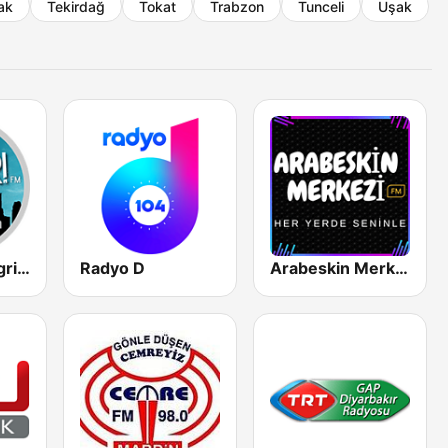
ak
Tekirdağ
Tokat
Trabzon
Tunceli
Uşak
Diyarbakir Çagri FM
Radyo D
Arabeskin Merkezi (Damardan)