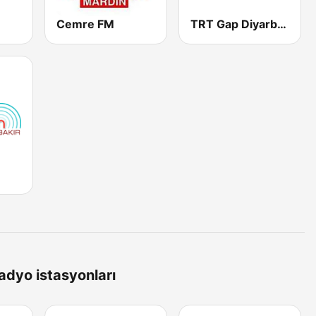
Cemre FM
TRT Gap Diyarbakir Radyosu
adyo istasyonları