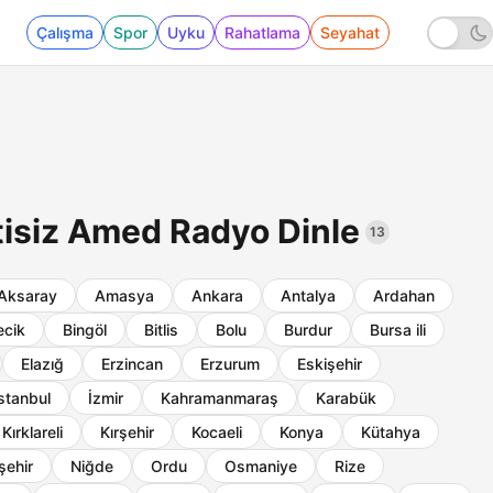
Çalışma
Spor
Uyku
Rahatlama
Seyahat
tisiz Amed Radyo Dinle
13
Aksaray
Amasya
Ankara
Antalya
Ardahan
ecik
Bingöl
Bitlis
Bolu
Burdur
Bursa ili
Elazığ
Erzincan
Erzurum
Eskişehir
stanbul
İzmir
Kahramanmaraş
Karabük
Kırklareli
Kırşehir
Kocaeli
Konya
Kütahya
şehir
Niğde
Ordu
Osmaniye
Rize