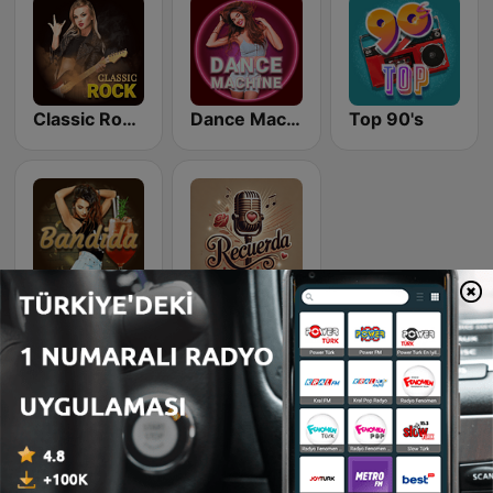
Classic Rock Station
Dance Machine
Top 90's
Latina Bandida!
Recuerda
Hakkâri'nin sarp dağları, derin vadileri ve yüksek rakımlı