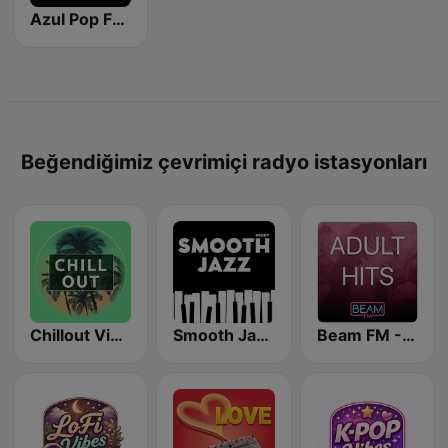
Azul Pop FM (Los 40 Hits)
Beğendiğimiz çevrimiçi radyo istasyonları
Chillout Vibes
Smooth Jazz - Groov
Beam FM - Adult Hits