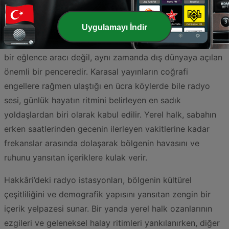
yaylaları, bölgedeki radyo yayıncılığını hem teknik bir
meydan okuma hem de toplumsal bir gereklilik haline
Uygulamayı İndir
getirmektedir. Türkiye’nin en uç noktasında, sınır
komşularıyla çevrili bu benzersiz şehirde radyo, sadece
bir eğlence aracı değil, aynı zamanda dış dünyaya açılan
önemli bir penceredir. Karasal yayınların coğrafi
engellere rağmen ulaştığı en ücra köylerde bile radyo
sesi, günlük hayatın ritmini belirleyen en sadık
yoldaşlardan biri olarak kabul edilir. Yerel halk, sabahın
erken saatlerinden gecenin ilerleyen vakitlerine kadar
frekanslar arasında dolaşarak bölgenin havasını ve
ruhunu yansıtan içeriklere kulak verir.
Hakkâri’deki radyo istasyonları, bölgenin kültürel
çeşitliliğini ve demografik yapısını yansıtan zengin bir
içerik yelpazesi sunar. Bir yanda yerel halk ozanlarının
ezgileri ve geleneksel halay ritimleri yankılanırken, diğer