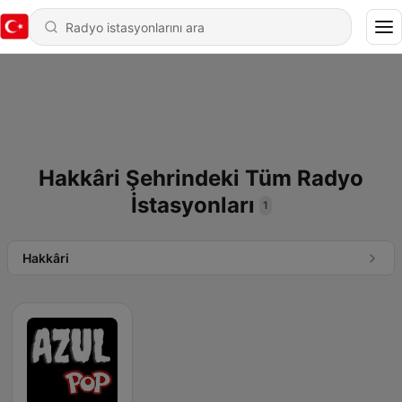
Hakkâri Şehrindeki Tüm Radyo
İstasyonları
1
Hakkâri