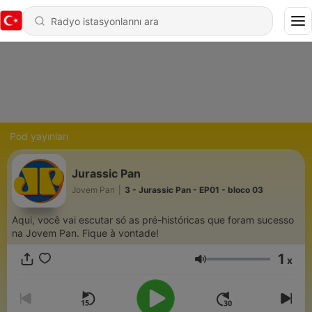
Pod yayınları
Jurassic Pan
Jovem Pan
|
3 - Jurassic Pan - EP01 - bloco 03
Aqui, você vai escutar só as pré-históricas que foram sucesso
na Jovem Pan. Fique à vontade!
1
x
Ses