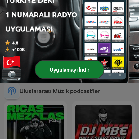
REGGAE/LOVERSROCK
Dj Shinski New Mixes
Uygulamayı İndir
RIDDIMS
Uluslararası Müzik podcast'leri