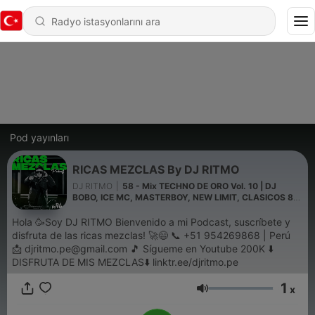
Pod yayınları
RICAS MEZCLAS By DJ RITMO
DJ RITMO
|
58 - Mix TECHNO DE ORO Vol. 10 | DJ
BOBO, ICE MC, MASTERBOY, NEW LIMIT, CLASICOS 80
Y 90
Hola 🥳Soy DJ RITMO Bienvenido a mi Podcast, suscríbete y
disfruta de las ricas mezclas! 🚀😄 📞 +51 954269868 | Perú
📩 djritmo.pe@gmail.com 🎵 Sígueme en Youtube 200K ⬇️
DISFRUTA DE MIS MEZCLAS⬇️ linktr.ee/djritmo.pe
1
x
Ses