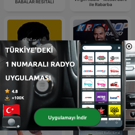
BABALAR RESİTALİ
ile Rabarba
Arabesk Sefası
Bay J
Uygulamayı İndir