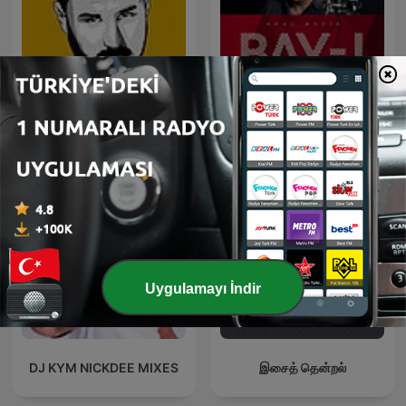
Arabesk Sefası
Bay J
Uygulamayı İndir
DJ KYM NICKDEE MIXES
இசைத் தென்றல்