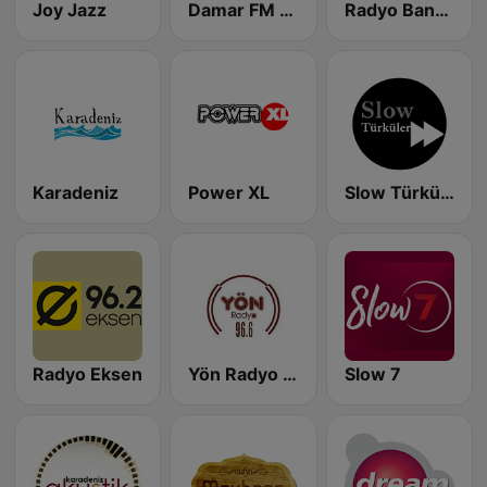
Joy Jazz
Damar FM Arabesk Radyo
Radyo Banko
Karadeniz
Power XL
Slow Türküler
Radyo Eksen
Yön Radyo Turku
Slow 7