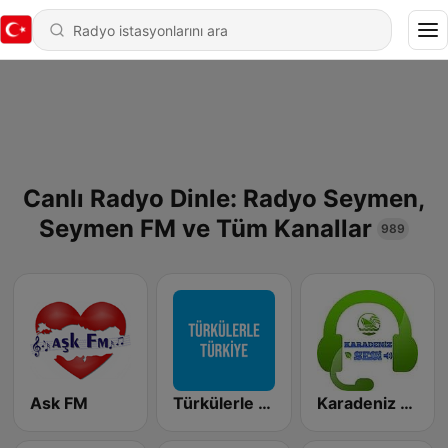
Canlı Radyo Dinle: Radyo Seymen,
Seymen FM ve Tüm Kanallar
989
Ask FM
Türkülerle Türkiye
Karadeniz Sesi FM