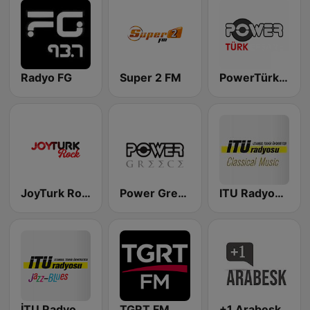
Radyo FG
Super 2 FM
PowerTürk Efsane
JoyTurk Rock
Power Greece
ITU Radyosu Klasik
İTU Radyosu Jazz / Blues
TGRT FM
+1 Arabesk