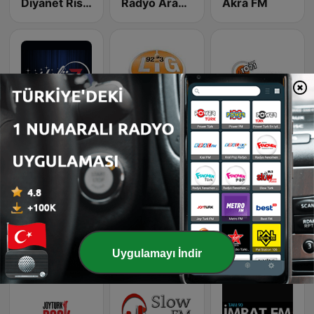
Diyanet Risalet Radyo
Radyo Arabesk
Akra FM
Nostalji 7
Lig Radyo
Radyo Avrasya Turk
Turkuvaz Romantik
Power Smooth Jazz
Power Dance
Uygulamayı İndir