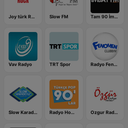
Joy türk Rock
Slow FM
Tam 90 İmbat FM
Vav Radyo
TRT Spor
Radyo Fenomen Clubbin
Slow Karadeniz FM
Radyo Home 90' lar
Ozgur Radyo