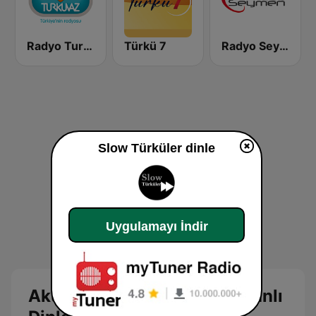
Radyo Turkuvaz
Türkü 7
Radyo Seymen
Slow Türküler dinle
Uygulamayı İndir
Akustik ve Slow Türküler Canlı