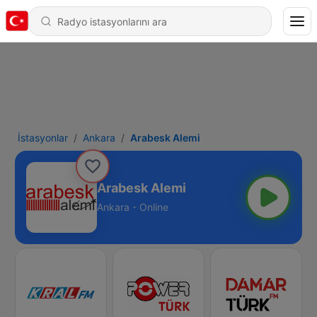
İstasyonlar
Ankara
Arabesk Alemi
Arabesk Alemi
Ankara - Online