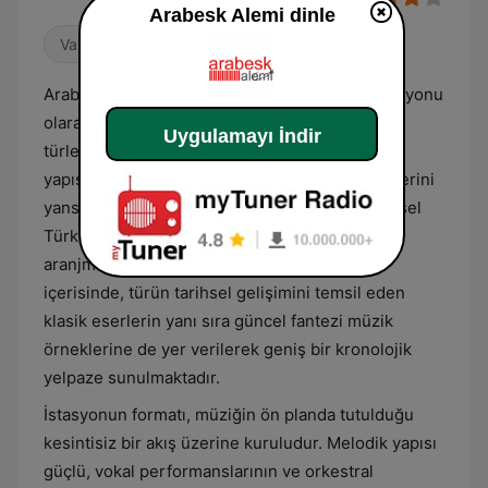
Arabesk Alemi dinle
Varyete
Arabesk Alemi, Türkiye merkezli bir radyo istasyonu
olarak temel olarak arabesk ve fantezi müzik
Uygulamayı İndir
türlerinde yayın yapmaktadır. İstasyonun içerik
yapısı, bu müzik türlerinin karakteristik özelliklerini
yansıtan, yoğun duygusal temalara ve geleneksel
Türk müziği enstrümanlarının baskın olduğu
aranjmanlara odaklanmaktadır. Yayın akışı
içerisinde, türün tarihsel gelişimini temsil eden
klasik eserlerin yanı sıra güncel fantezi müzik
örneklerine de yer verilerek geniş bir kronolojik
yelpaze sunulmaktadır.
İstasyonun formatı, müziğin ön planda tutulduğu
kesintisiz bir akış üzerine kuruludur. Melodik yapısı
güçlü, vokal performanslarının ve orkestral