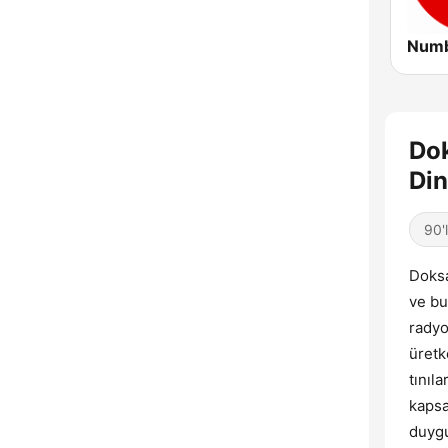
Dok
Din
90'
Doksa
ve bu
radyo
üretk
tınıl
kapsar
duygu