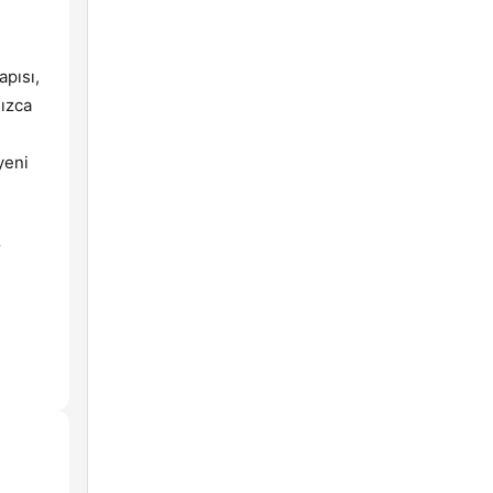
apısı,
nızca
yeni
r