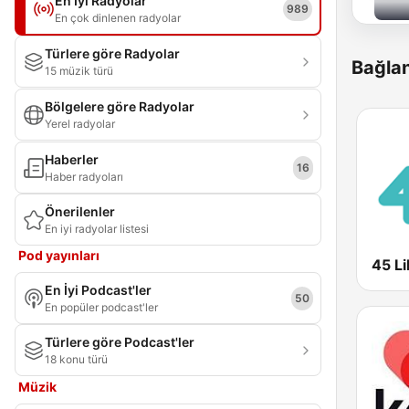
En İyi Radyolar
989
En çok dinlenen radyolar
Türlere göre Radyolar
Bağlan
15 müzik türü
Bölgelere göre Radyolar
Yerel radyolar
Haberler
16
Haber radyoları
Önerilenler
En iyi radyolar listesi
Pod yayınları
45 Li
En İyi Podcast'ler
50
En popüler podcast'ler
Türlere göre Podcast'ler
18 konu türü
Müzik