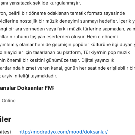
ışını yansıtacak şekilde kurgulanmıştır.
yon, belirli bir döneme odaklanan tematik formatı sayesinde
yicilerine nostaljik bir müzik deneyimi sunmayı hedefler. İçerik y
ngi bir ara vermeden veya farklı müzik türlerine sapmadan, yal
 yılların ruhunu taşıyan eserlerden oluşur. Hem o dönemi
imlemiş olanlar hem de geçmişin popüler kültürüne ilgi duyan 
 dinleyiciler için tasarlanan bu platform, Türkiye'nin pop müzik
inin önemli bir kesitini günümüze taşır. Dijital yayıncılık
artlarında hizmet veren kanal, günün her saatinde erişilebilir bi
 arşivi niteliği taşımaktadır.
anslar Doksanlar FM:
Online
iler
itesi
http://modradyo.com/mood/doksanlar/