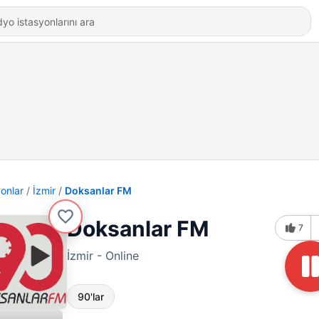
yonlar
İzmir
Doksanlar FM
Doksanlar FM
7
İzmir - Online
90'lar