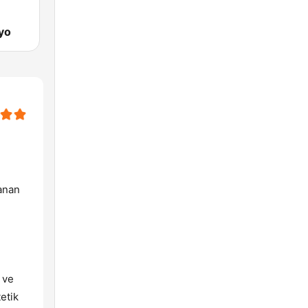
yo
lanan
ı ve
etik