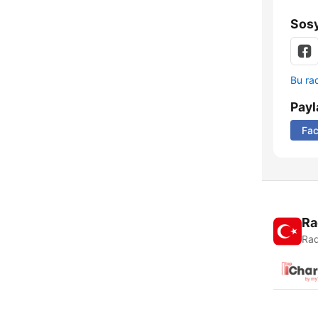
Sosy
Bu rad
Payl
Fa
Ra
Rad