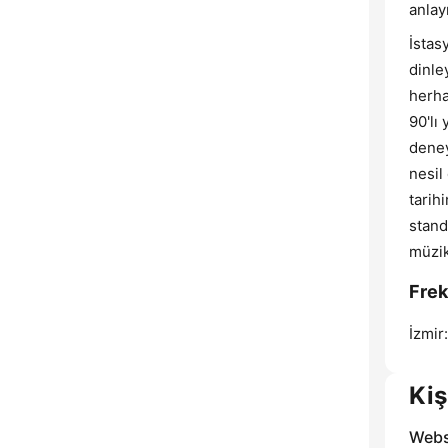
anlay
İstas
dinle
herha
90'lı
deney
nesil
tarih
stand
müzik
Frek
İzmir:
Kiş
Webs