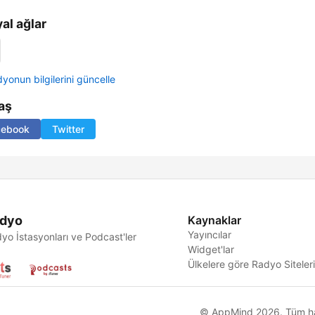
al ağlar
yonun bilgilerini güncelle
aş
cebook
Twitter
dyo
Kaynaklar
Yayıncılar
yo İstasyonları ve Podcast'ler
Widget'lar
Ülkelere göre Radyo Siteler
© AppMind 2026. Tüm hakl