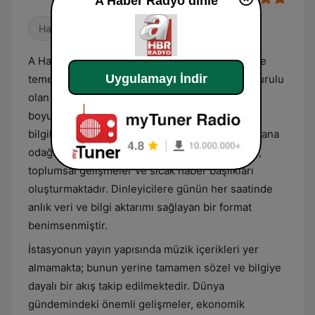
A Haber Radyo dinle
Haberler
A Haber Radyo, Türkiye merkezli yayın yapan ve
Uygulamayı İndir
temel içeriği haber ile güncel olaylar üzerine kurulu
olan bir radyo istasyonudur. Yayın akışı, gün
boyunca devam eden haber bültenleri ve
bilgilendirme kuşaklarından oluşur. İstasyonun ana
odağını ulusal ve uluslararası siyaset, ekonomi,
toplumsal gelişmeler ve sıcak haber başlıkları
oluşturmaktadır. Dinleyicilere günün her saatinde
anlık veri ve bilgi aktarımı sağlayan bir format
benimsenmiştir.
İstasyonun yayın yapısında müzik içerikleri yer
almamakta; bunun yerine tamamen sözel ve bilgiye
dayalı bir akış takip edilmektedir. Dünya
gündemindeki önemli gelişmeler, ekonomik