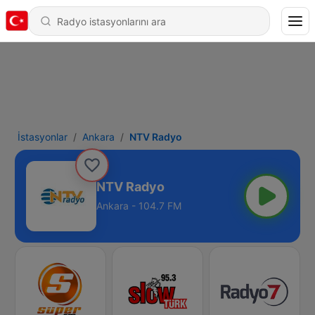
İstasyonlar
Ankara
NTV Radyo
NTV Radyo
Ankara - 104.7 FM