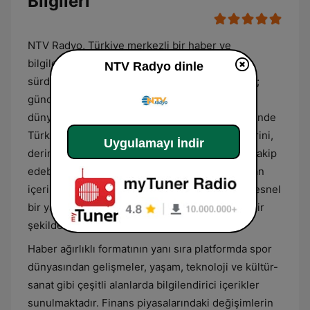
Bilgileri
NTV Radyo, Türkiye merkezli bir haber ve
bilgilendirme kanalı olarak yayın hayatını
NTV Radyo dinle
sürdürmektedir. İstasyonun temel odak noktası;
güncel haberler, ekonomi analizleri, politika ve
dünya gündemidir. Dinleyiciler, günün her saatinde
Türkiye’den ve dünyadan son dakika gelişmelerini,
Uygulamayı İndir
derinlemesine raporları ve uzman yorumlarını takip
edebilmektedir. Habercilik disipliniyle hazırlanan
içerikler, toplumu ilgilendiren önemli olayları nesnel
bir yaklaşımla aktararak bilgi akışını kesintisiz bir
şekilde sürdürür.
Haber ağırlıklı formatının yanı sıra platformda spor
dünyasından gelişmeler, yaşam, teknoloji ve kültür-
sanat gibi çeşitli alanlarda bilgilendirici içerikler
sunulmaktadır. Finans piyasalarındaki değişimlerin