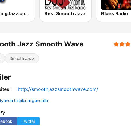
RelaxingJazz.com - Smooth Jazz
Best Smooth Jazz
Blues Radio
ooth Jazz Smooth Wave
z
Smooth Jazz
iler
itesi
http://smoothjazzsmoothwave.com/
yonun bilgilerini güncelle
aş
cebook
Twitter