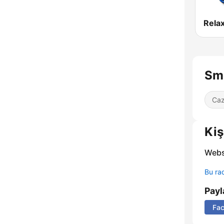
Sm
Ca
Kiş
Webs
Bu rad
Payl
Fa