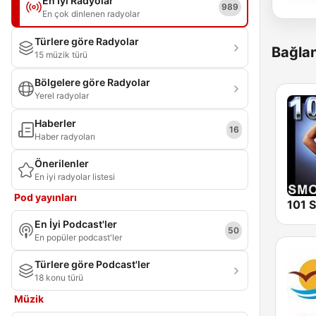
En İyi Radyolar
989
En çok dinlenen radyolar
Türlere göre Radyolar
Bağlan
15 müzik türü
Bölgelere göre Radyolar
Yerel radyolar
Haberler
16
Haber radyoları
Önerilenler
En iyi radyolar listesi
Pod yayınları
En İyi Podcast'ler
50
En popüler podcast'ler
Türlere göre Podcast'ler
18 konu türü
Müzik