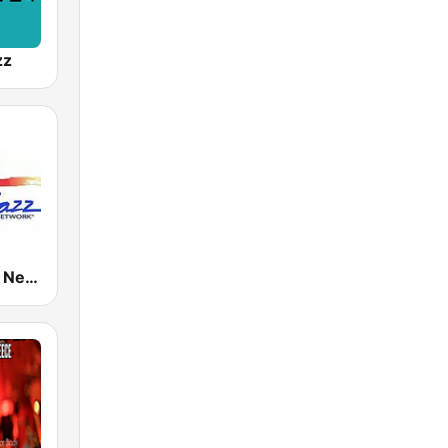
zz
Smooth Jazz Network