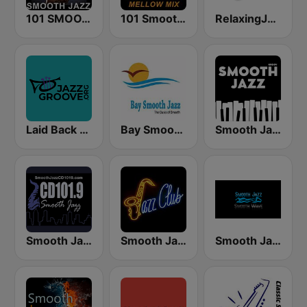
101 SMOOTH JAZZ
101 Smooth Jazz Mellow Mix
RelaxingJazz.com - Smooth Jazz
Laid Back Jazz
Bay Smooth Jazz
Smooth Jazz - Groov
Smooth Jazz CD 101.9 FM
Smooth Jazz Tri-Cities WA
Smooth Jazz Smooth Wave