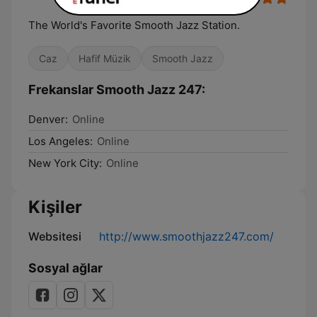
The World's Favorite Smooth Jazz Station.
Caz
Hafif Müzik
Smooth Jazz
Frekanslar Smooth Jazz 247:
Denver:
Online
Los Angeles:
Online
New York City:
Online
Kişiler
Websitesi
http://www.smoothjazz247.com/
Sosyal ağlar