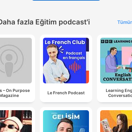
Daha fazla Eğitim podcast'i
Tümün
s – On Purpose
Learning Eng
Le French Podcast
Magazine
Conversati