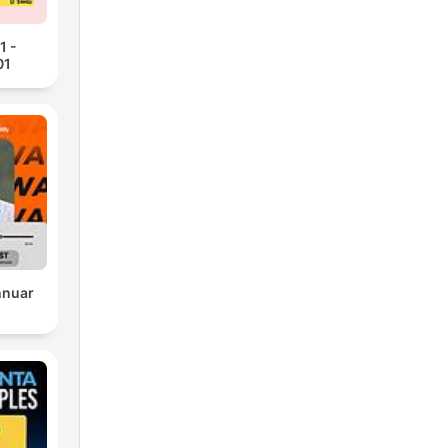
1 -
01
nnuar