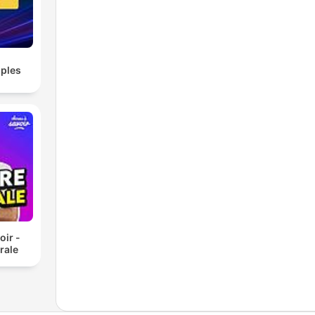
ples
oir -
rale