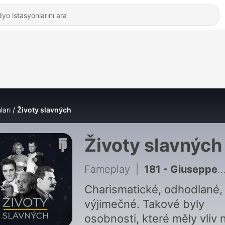
ları
Životy slavných
Životy slavných
Fameplay
|
181 - Giuseppe Verdi: Jak se ze skladatele, který přišel o všechno, stal symbol svobodné Itálie
Charismatické, odhodlané,
výjimečné. Takové byly
osobnosti, které měly vliv 