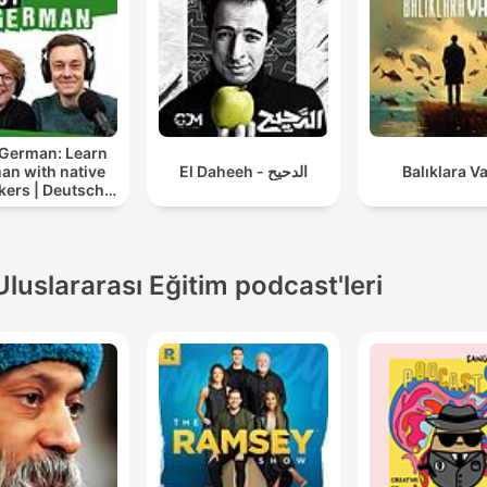
 German: Learn
an with native
El Daheeh - الدحيح
Balıklara V
kers | Deutsch
lernen mit
tersprachlern
Uluslararası Eğitim podcast'leri