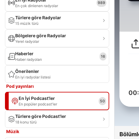
989
En çok dinlenen radyolar
Türlere göre Radyolar
15 müzik türü
Bölgelere göre Radyolar
Yerel radyolar
Haberler
16
Haber radyoları
Önerilenler
En iyi radyolar listesi
Pod yayınları
00
En İyi Podcast'ler
50
En popüler podcast'ler
Türlere göre Podcast'ler
18 konu türü
Müzik
Bölüml