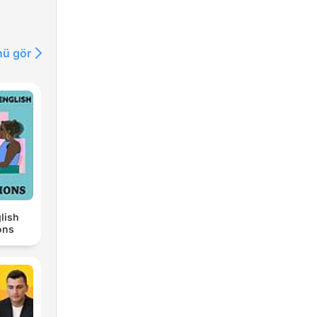
ü gör
lish
ons