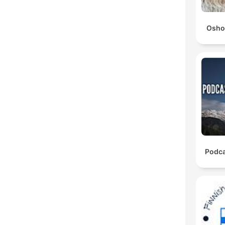
Osho
Podca