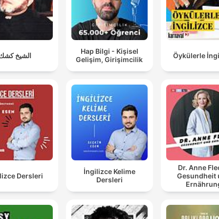
Hap Bilgi - Kişisel
الشيخ كشك
Öykülerle İngi
Gelişim, Girişimcilik
Dr. Anne Fle
İngilizce Kelime
lizce Dersleri
Gesundheit
Dersleri
Ernährun