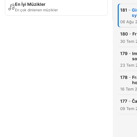
En İyi Müzikler
-
181
Gi
En çok dinlenen müzikler
sy
06 Ağu 
-
180
Fr
30 Tem 
-
179
Im
so
23 Tem 
-
178
Fr
ho
16 Tem 
-
177
Ča
09 Tem 