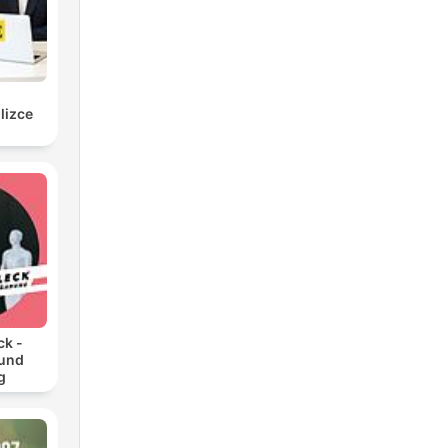
lizce
ck -
 und
g