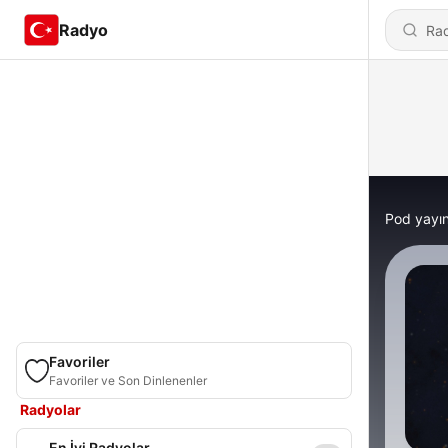
Radyo
Pod yayın
Favoriler
Favoriler ve Son Dinlenenler
Radyolar
En İyi Radyolar