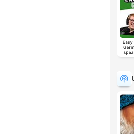
Easy
Germ
spea
Mut