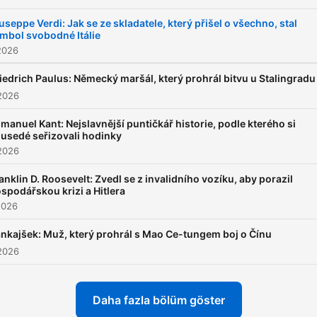
useppe Verdi: Jak se ze skladatele, který přišel o všechno, stal
mbol svobodné Itálie
2026
iedrich Paulus: Německý maršál, který prohrál bitvu u Stalingradu
2026
manuel Kant: Nejslavnější puntičkář historie, podle kterého si
usedé seřizovali hodinky
2026
anklin D. Roosevelt: Zvedl se z invalidního vozíku, aby porazil
spodářskou krizi a Hitlera
2026
nkajšek: Muž, který prohrál s Mao Ce-tungem boj o Čínu
2026
Daha fazla bölüm göster