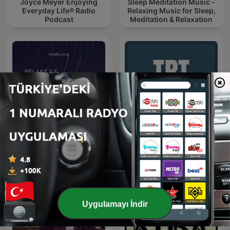
Joyce Meyer Enjoying
Sleep Meditation Music -
Everyday Life® Radio
Relaxing Music for Sleep,
Podcast
Meditation & Relaxation
Medibo
TRT Talks
Uygulamayı İndir