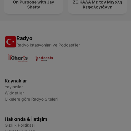
On Purpose with Jay
ΖΩ ΚΑΛΑ Με τον Μιχάλη
Shetty
Κεφαλογιάννη
Radyo
Radyo İstasyonları ve Podcast'ler
Kaynaklar
Yayıncılar
Widget'lar
Ülkelere göre Radyo Siteleri
Hakkında & İletişim
Gizlilik Politikası