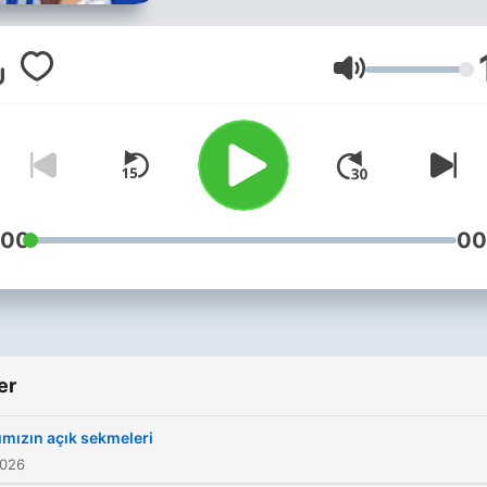
buradayım. karşılaştığımıza
sevindim, iyi ki geldin.
instagram:
Ses
instagram.com/podcastlend
💌
podcastlendiniz@june.com
:00
00
er
ımızın açık sekmeleri
2026