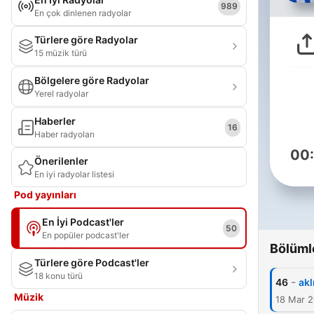
989
En çok dinlenen radyolar
Türlere göre Radyolar
15 müzik türü
Bölgelere göre Radyolar
Yerel radyolar
Haberler
16
Haber radyoları
00
Önerilenler
En iyi radyolar listesi
Pod yayınları
En İyi Podcast'ler
50
En popüler podcast'ler
Bölüml
Türlere göre Podcast'ler
18 konu türü
-
46
akl
Müzik
18 Mar 