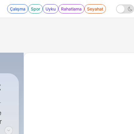
Çalışma
Spor
Uyku
Rahatlama
Seyahat
z
e
r