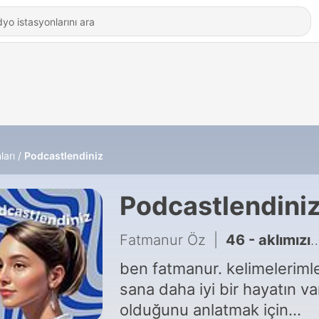
ları
Podcastlendiniz
Podcastlendini
Fatmanur Öz
|
46 - aklımızın açık sekmeleri
ben fatmanur. kelimeleriml
sana daha iyi bir hayatın va
olduğunu anlatmak için