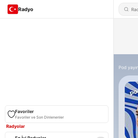
Radyo
Pod yayın
Favoriler
Favoriler ve Son Dinlenenler
Radyolar
En İyi Radyolar