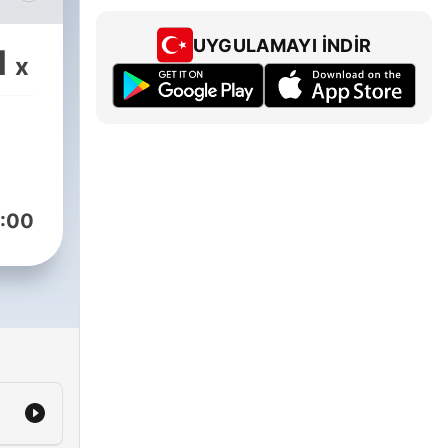
UYGULAMAYI İNDIR
1
x
iniz/
munity
:00