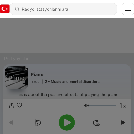
Pod yayınları
Piano
nessa
|
2 - Music and mental disorders
This is about the positive effects of playing the piano.
1
x
Ses