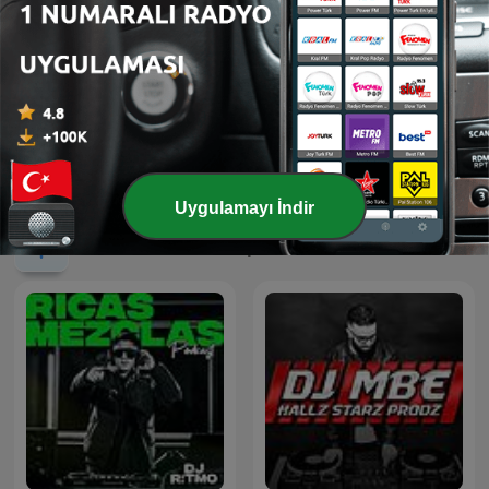
REGGAE/LOVERSROCK
Dj Shinski New Mixes
RIDDIMS
Uygulamayı İndir
Uluslararası Müzik podcast'leri