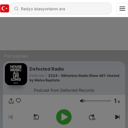
Pod yayınları
Defected Radio
Defected
|
2224 - Glitterbox Radio Show 481: Hosted
by Melvo Baptiste
Podcast from Defected Records
1
x
Ses