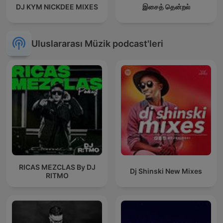
DJ KYM NICKDEE MIXES
இசைத் தென்றல்
Uluslararası Müzik podcast'leri
RICAS MEZCLAS By DJ
Dj Shinski New Mixes
RITMO