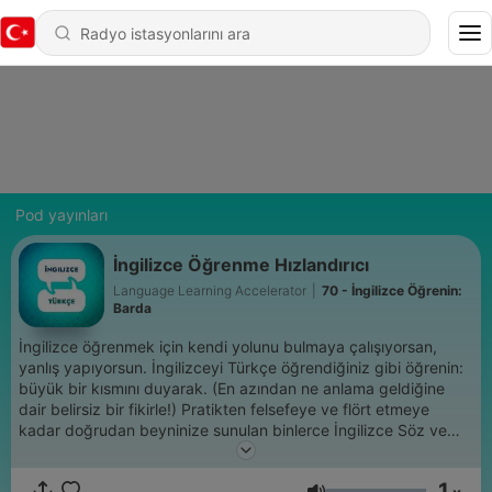
Pod yayınları
İngilizce Öğrenme Hızlandırıcı
Language Learning Accelerator
|
70 - İngilizce Öğrenin:
Barda
İngilizce öğrenmek için kendi yolunu bulmaya çalışıyorsan,
yanlış yapıyorsun. İngilizceyi Türkçe öğrendiğiniz gibi öğrenin:
büyük bir kısmını duyarak. (En azından ne anlama geldiğine
dair belirsiz bir fikirle!) Pratikten felsefeye ve flört etmeye
kadar doğrudan beyninize sunulan binlerce İngilizce Söz ve
Türkçe çeviri. Sadece ifadeler, dolgu yok! Sadece iletişim
kurmak için değil, aynı zamanda İngilizce'de gerçekten ilginç
1