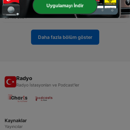
Uygulamayı İndir
-
66
İngilizce öğrenin: Yiyecek
23 Nis 2024
Daha fazla bölüm göster
Radyo
Radyo İstasyonları ve Podcast'ler
Kaynaklar
Yayıncılar