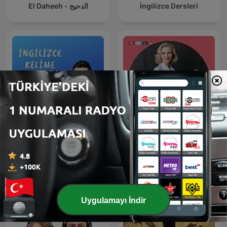
El Daheeh - الدحيح
İngilizce Dersleri
Dr. Anne Fleck -
İngilizce Kelime Dersleri
Gesundheit und
Ernährung
Uygulamayı İndir