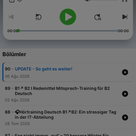
x
Videos!
Ses
00:00
00:00
Bölümler
-
90
UPDATE - So geht es weiter!
06 Ağu 2026
-
89
B1↗️ B2 I Redemittel Mitsprech-Training für B2
Deutsch
02 Ağu 2026
-
88
🎧Hörtraining Deutsch B1↗️B2: Ein stressiger Tag
in der IT-Abteilung
28 Tem 2026
-
87
Sag nicht immer „gut“ – 20 bessere Wörter für