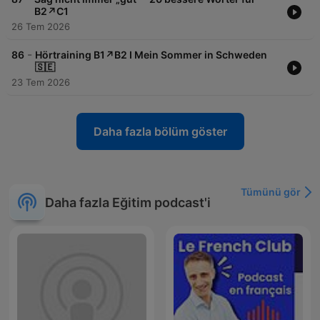
B2↗️C1
26 Tem 2026
-
86
Hörtraining B1↗️B2 I Mein Sommer in Schweden
🇸🇪
23 Tem 2026
Daha fazla bölüm göster
Tümünü gör
Daha fazla Eğitim podcast'i