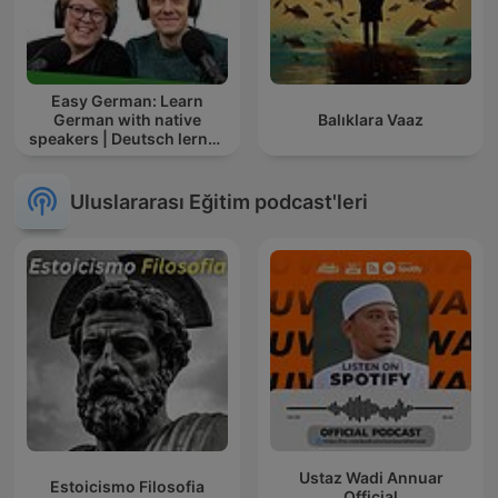
Easy German: Learn
German with native
Balıklara Vaaz
speakers | Deutsch lernen
mit Muttersprachlern
Uluslararası Eğitim podcast'leri
Ustaz Wadi Annuar
Estoicismo Filosofia
Official