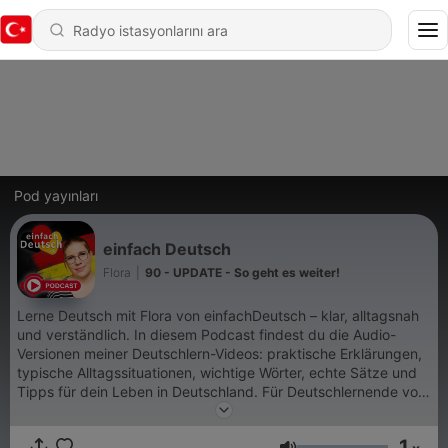
Pod yayınları
einfach Deutsch
Flora
|
90 - UPDATE - So geht es weiter!
Lerne Deutsch mit Flora von einfachDeutsch – klar, alltagsnah
und verständlich. In diesem Podcast findest du die Audio-
Versionen meiner Deutschlern-Videos: praktische Erklärungen,
typische Alltagssituationen, wichtige Wörter, echte Sätze und
Tipps für dein Leben in Deutschland. Für Deutschlernende von
A2 bis B2, die ihr Hörverstehen verbessern, ihren Wortschatz
erweitern und sicherer sprechen möchten. Jede Woche 3 neue
1