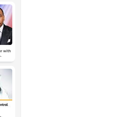
er with
.