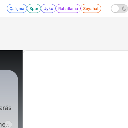
Çalışma
Spor
Uyku
Rahatlama
Seyahat
o
arás
nes,