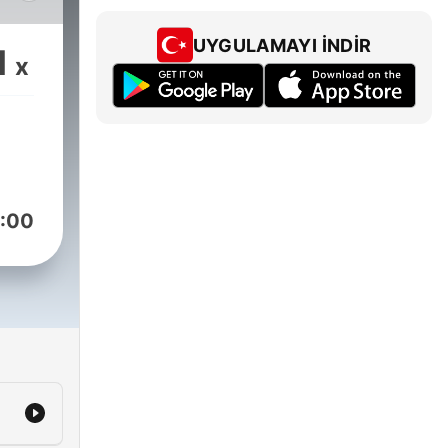
as,
UYGULAMAYI İNDIR
1
x
én
da
:00