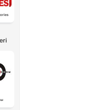
ories
eri
вы