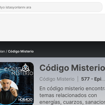
ları
Código Misterio
Código Misteri
Código Misterio
|
577 - Episodio extra: El gigante de Kandahar y el linaje de Goliat
En código misterio encontr
temas relacionados con
energías, cuarzos, sanacio