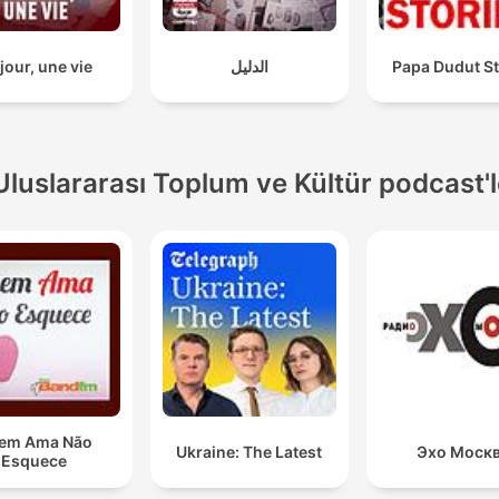
jour, une vie
الدليل
Papa Dudut St
Uluslararası Toplum ve Kültür podcast'l
em Ama Não
Ukraine: The Latest
Эхо Моск
Esquece