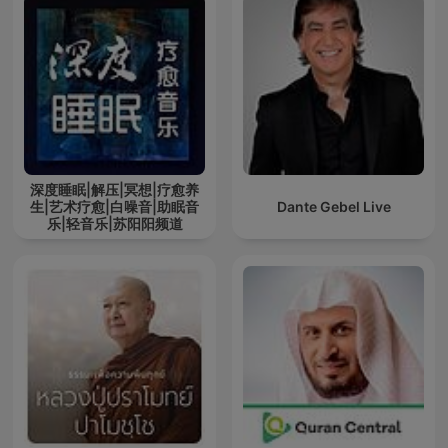
深度睡眠|解压|冥想|疗愈养
生|艺术疗愈|白噪音|助眠音
Dante Gebel Live
乐|轻音乐|苏阳阳频道