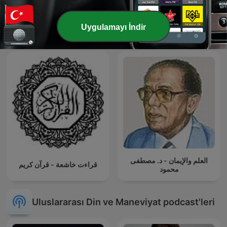
Timurtaş Uçar — Vaaz
تلاوات نادرة
Uygulamayı İndir
العلم والإيمان - د. مصطفى
قراءت خاشعة - قرآن كريم
محمود
Uluslararası Din ve Maneviyat podcast'leri