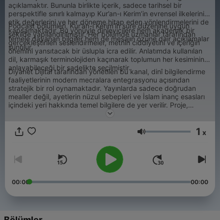
açıklamaktır. Bununla birlikte içerik, sadece tarihsel bir
perspektifle sınırlı kalmayıp Kur’an-ı Kerim’in evrensel ilkelerini,
etik değerlerini ve her döneme hitap eden yönlendirmelerini de
Podcast bölümleri, Kur’an-ı Kerim’in sure düzenine uygun
kapsamaktadır. Bu yönüyle dinleyicilere hem akademik bir
şekilde yapılandırılmıştır. Her bölümde uzmanlar tarafından
temele dayanan bilgiler hem de mesajın özüne dair açıklamalar
gerçekleştirilen seslendirmeler, metnin ciddiyetini ve içeriğin
sunulur.
önemini yansıtacak bir üslupla icra edilir. Anlatımda kullanılan
dil, karmaşık terminolojiden kaçınarak toplumun her kesiminin
anlayabileceği bir sadelikte seçilmiştir.
Diyanet Dijital tarafından yönetilen bu kanal, dinî bilgilendirme
faaliyetlerinin modern mecralara entegrasyonu açısından
stratejik bir rol oynamaktadır. Yayınlarda sadece doğrudan
mealler değil, ayetlerin nüzul sebepleri ve İslam inanç esasları
içindeki yeri hakkında temel bilgilere de yer verilir. Proje,
Kur’an-ı Kerim’in getirdiği mesajları sistematik bir şekilde
kavramak isteyen araştırmacılar ve genel dinleyici kitlesi için
1
doğrulanmış bir başvuru kaynağıdır. Dijital platformlar
x
Ses
üzerinden sağlanan bu erişim, dinleyicilerin her ortamda kutsal
kitabın Türkçe açıklamalarına ulaşmasına olanak tanımaktadır.
00:00
00:00
Bölümler