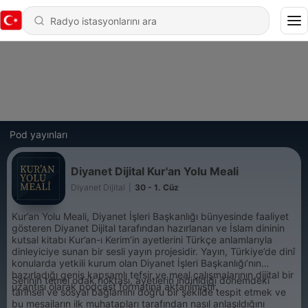
Pod yayınları
Diyanet Dijital Kur'an Yolu Meali
Diyanet Dijital
|
30 - 1. Cüz
Kur’an Yolu Meali, Diyanet İşleri Başkanlığı bünyesinde faaliyet
gösteren Diyanet Dijital tarafından hazırlanan ve İslam dininin
kutsal kitabı Kur’an-ı Kerim’in ayetlerini Türkçe anlamlarıyla
dinleyiciye sunan bir sesli yayın projesidir. Yayın, Türkiye’de dinî
konularda yetkili kurum olan Diyanet İşleri Başkanlığı’nın
hazırladığı geniş kapsamlı tefsir ve meal çalışmalarının dijital bir
Serinin temel odak noktası, ayetlerin indirildiği dönemdeki
uzantısı olarak podcast formatına aktarılmıştır.
tarihsel ve sosyal bağlamını doğru bir şekilde tespit etmek ve
bu mesajların ilk muhatapları tarafından nasıl anlaşıldığını