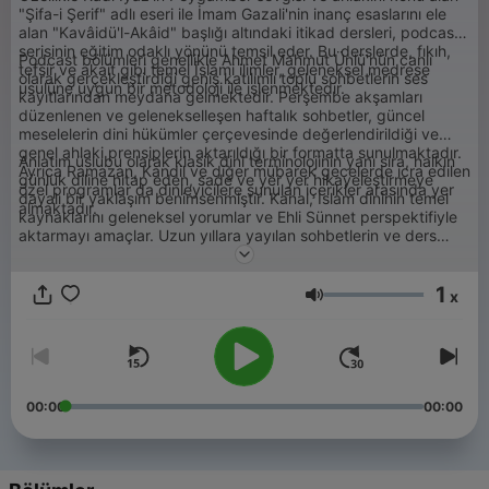
"Şifa-i Şerif" adlı eseri ile İmam Gazali'nin inanç esaslarını ele
alan "Kavâidü'l-Akâid" başlığı altındaki itikad dersleri, podcast
serisinin eğitim odaklı yönünü temsil eder. Bu derslerde, fıkıh,
Podcast bölümleri genellikle Ahmet Mahmut Ünlü'nün canlı
tefsir ve akait gibi temel İslami ilimler, geleneksel medrese
olarak gerçekleştirdiği geniş katılımlı toplu sohbetlerin ses
usulüne uygun bir metodoloji ile işlenmektedir.
kayıtlarından meydana gelmektedir. Perşembe akşamları
düzenlenen ve gelenekselleşen haftalık sohbetler, güncel
meselelerin dini hükümler çerçevesinde değerlendirildiği ve
genel ahlaki prensiplerin aktarıldığı bir formatta sunulmaktadır.
Anlatım üslubu olarak klasik dini terminolojinin yanı sıra, halkın
Ayrıca Ramazan, Kandil ve diğer mübarek gecelerde icra edilen
günlük diline hitap eden, sade ve yer yer hikayeleştirmeye
özel programlar da dinleyicilere sunulan içerikler arasında yer
dayalı bir yaklaşım benimsenmiştir. Kanal, İslam dininin temel
almaktadır.
kaynaklarını geleneksel yorumlar ve Ehli Sünnet perspektifiyle
aktarmayı amaçlar. Uzun yıllara yayılan sohbetlerin ve ders
serilerinin bir araya getirildiği bu platform, Ahmet Mahmut
Ünlü’nün sözlü çalışmalarını bir arşiv niteliğinde sunarak dini
1
bilgilendirme ve eğitim materyali işlevi görmektedir.
x
Ses
00:00
00:00