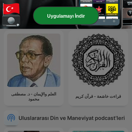
قرآن كريم مجود بصوت الشيخ
Uygulamayı İndir
تلاوات نادرة
عبد الباسط عبد الصمد صدقة
جارية
العلم والإيمان - د. مصطفى
قراءت خاشعة - قرآن كريم
محمود
Uluslararası Din ve Maneviyat podcast'leri