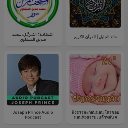
المُصْحَـفْ المُـرَتَّـل: محمد
خالد الجليل | القرآن الكريم
صديق المنشاوي
Joseph Prince Audio
ฟังธรรมะก่อนนอน ใครชอบ
Podcast
นอนฟังธรรมะแล้วหลับ จ