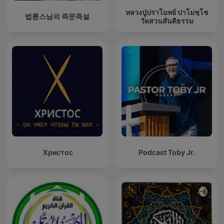
หลวงปู่ปราโมทย์ ปาโมชฺโช
법륜스님의 즉문즉설
วัดสวนสันติธรรม
Христос
Podcast Toby Jr.