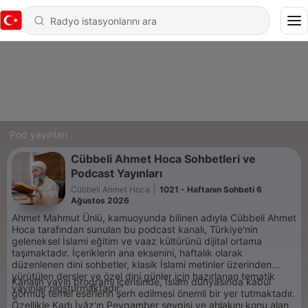
Pod yayınları
Cübbeli Ahmet Hoca Sohbetleri ve
Podcast Yayınları
Cübbeli Ahmet Hoca
|
1021 - Haftanın Sohbeti 6
Ağustos 2026
Ahmet Mahmut Ünlü, kamuoyunda bilinen adıyla Cübbeli Ahmet
Hoca tarafından sunulan bu podcast kanalı, Türkiye'nin
geleneksel İslami eğitim ve vaaz kültürünü dijital ortama
taşımaktadır. İçeriklerin ana eksenini, haftalık olarak
düzenlenen dini sohbetler, klasik İslami metinler üzerinden
yürütülen dersler ve özel dini günler için hazırlanan tematik
Kanalın yayın programı içerisinde, İslam dünyasında kabul
yayınlar oluşturmaktadır.
görmüş temel eserlerin şerh edilmesi önemli bir yer tutmaktadır.
Özellikle Kadı İyâz'ın Peygamber sevgisi ve ahlakını konu alan