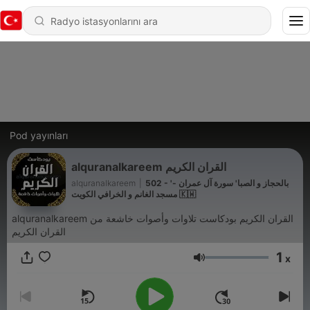
Pod yayınları
alquranalkareem القران الكريم
502 - 'بالحجاز و الصبا' سورة آل عمران -
|
alquranalkareem
مسجد الغانم و الخرافي الكويت 🇰🇼
alquranalkareem القران الكريم بودكاست تلاوات وأصوات خاشعة من
القران الكريم
1
x
Ses