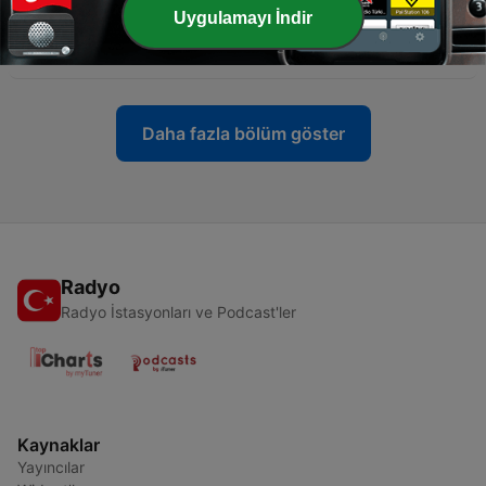
-
اسلام صبحي سورة الحشر كامله..ولا تجعل في قلوبنا غلا
498
Uygulamayı İndir
للذين امنوا ربنا أنك رءوف رحيم
06 Mar 2024
Daha fazla bölüm göster
Radyo
Radyo İstasyonları ve Podcast'ler
Kaynaklar
Yayıncılar