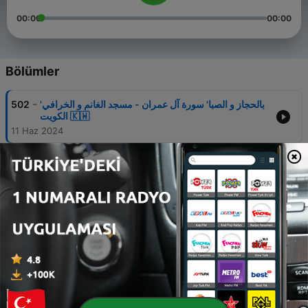
00:00
00:00
Bölümler
-
'بالحجاز و الصبا' سورة آل عمران - مسجد الغانم و الخرافي
502
الكويت 🇰🇼
11 Haz 2024
-
اعتزل العالم واستمع ..... سورة النمل....... القارئ اسلام
501
صبحي تلاوة نَدية
06 Mar 2024
-
سورة يس كامله بصوت القارئ اسلام صبحي كأنه صوت
500
قادم من الجنه.
06 Mar 2024
-
69.القارئ اسلام صبحى - من صلاة القيام رمضان 1440 (
499
وما لنا ألا نتوكل على الله وقد هدانا سبلنا )
06 Mar 2024