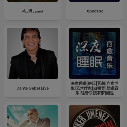
قصص الأنبياء
Христос
深度睡眠|解压|冥想|疗愈养
Dante Gebel Live
生|艺术疗愈|白噪音|助眠音
乐|轻音乐|苏阳阳频道