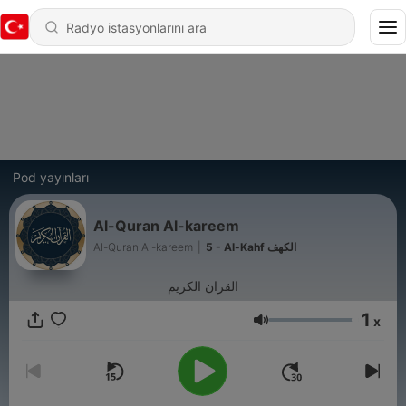
Pod yayınları
Al-Quran Al-kareem
Al-Quran Al-kareem
|
5 - Al-Kahf الكهف
القران الكريم
1
x
Ses