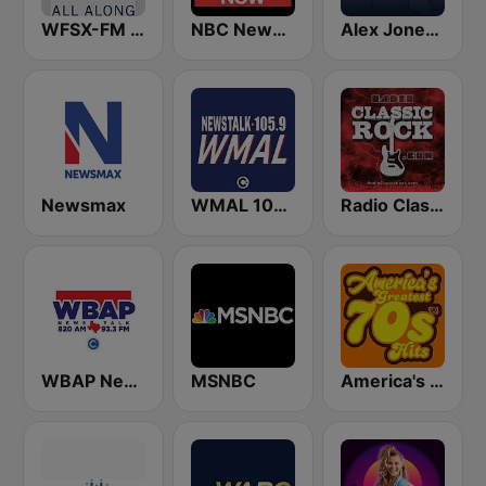
WFSX-FM 92.5 Right All Along (US Only)
NBC News Now
Alex Jones - Infowars.com
Newsmax
WMAL 105.9 FM
Radio Classic Rock
WBAP News / Talk 820 AM and 96.7 FM
MSNBC
America's Greatest 70s Hits