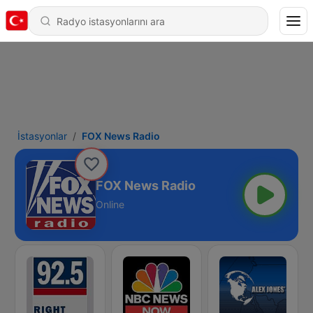
İstasyonlar
FOX News Radio
FOX News Radio
Online