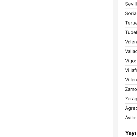
Sevill
Soria
Terue
Tudel
Valen
Valla
Vigo:
Villa
Villa
Zamo
Zarag
Ágre
Ávila:
Yayı