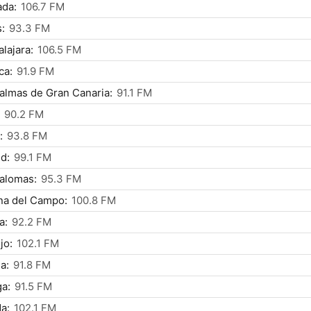
ada:
106.7 FM
:
93.3 FM
lajara:
106.5 FM
ca:
91.9 FM
almas de Gran Canaria:
91.1 FM
90.2 FM
:
93.8 FM
d:
99.1 FM
alomas:
95.3 FM
na del Campo:
100.8 FM
a:
92.2 FM
jo:
102.1 FM
a:
91.8 FM
a:
91.5 FM
a:
102.1 FM