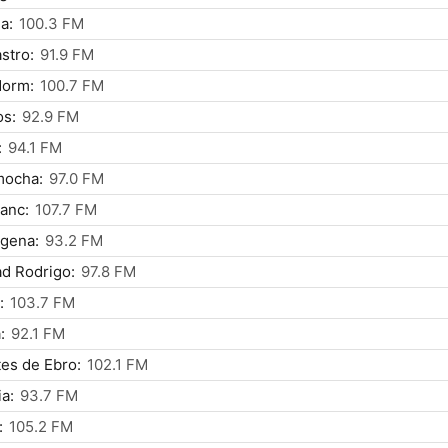
a:
100.3 FM
stro:
91.9 FM
dorm:
100.7 FM
os:
92.9 FM
:
94.1 FM
mocha:
97.0 FM
anc:
107.7 FM
gena:
93.2 FM
d Rodrigo:
97.8 FM
:
103.7 FM
:
92.1 FM
es de Ebro:
102.1 FM
a:
93.7 FM
:
105.2 FM