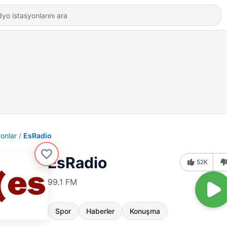
yonlar
EsRadio
EsRadio
52K
99.1 FM
Spor
Haberler
Konuşma