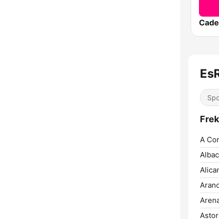
Cade
Es
Spo
Frek
A Cor
Albac
Alica
Arand
Arena
Astor