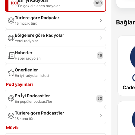
En İyi Radyolar
989
En çok dinlenen radyolar
Türlere göre Radyolar
Bağlan
15 müzik türü
Bölgelere göre Radyolar
Yerel radyolar
Haberler
16
Haber radyoları
Önerilenler
En iyi radyolar listesi
Pod yayınları
Cade
En İyi Podcast'ler
50
En popüler podcast'ler
Türlere göre Podcast'ler
18 konu türü
Müzik