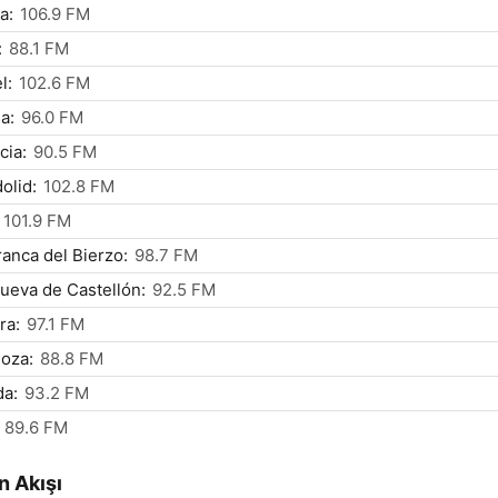
a:
106.9 FM
:
88.1 FM
l:
102.6 FM
a:
96.0 FM
cia:
90.5 FM
dolid:
102.8 FM
101.9 FM
franca del Bierzo:
98.7 FM
nueva de Castellón:
92.5 FM
ra:
97.1 FM
oza:
88.8 FM
da:
93.2 FM
89.6 FM
n Akışı