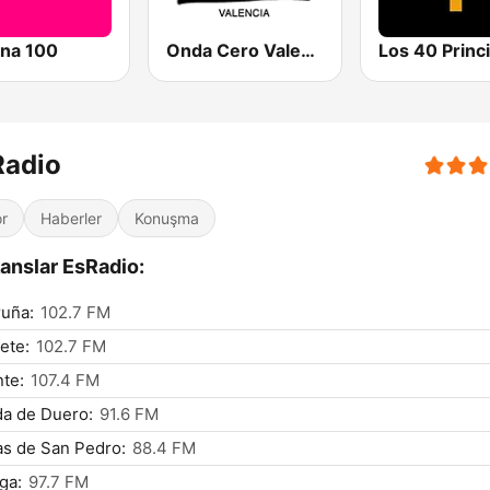
na 100
Onda Cero Valencia
Radio
r
Haberler
Konuşma
anslar EsRadio:
uña:
102.7 FM
ete:
102.7 FM
nte:
107.4 FM
a de Duero:
91.6 FM
s de San Pedro:
88.4 FM
ga:
97.7 FM