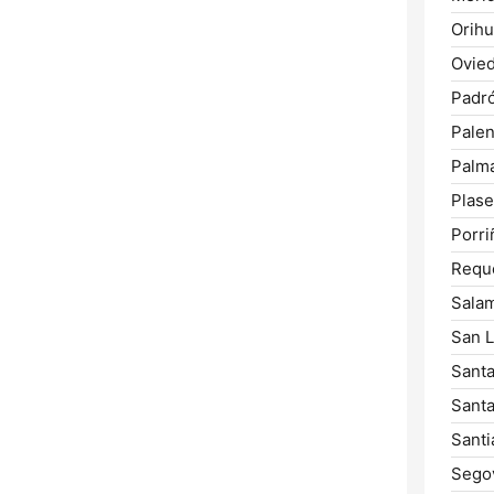
Orihu
Ovied
Padr
Palen
Palm
Plase
Porri
Requ
Sala
San L
Santa
Santa
Santi
Segov