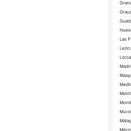
Gran
Graus
Guada
Hues
Las P
León:
Lorca
Madri
Masp
Medi
Melill
Monti
Murci
Málag
Mérid