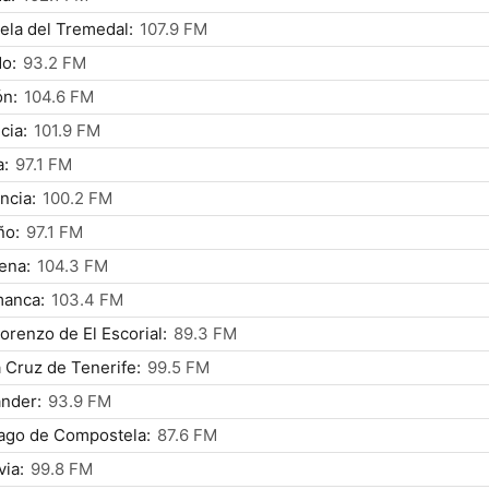
ela del Tremedal:
107.9 FM
o:
93.2 FM
ón:
104.6 FM
cia:
101.9 FM
a:
97.1 FM
ncia:
100.2 FM
ño:
97.1 FM
ena:
104.3 FM
manca:
103.4 FM
orenzo de El Escorial:
89.3 FM
 Cruz de Tenerife:
99.5 FM
nder:
93.9 FM
ago de Compostela:
87.6 FM
ia:
99.8 FM