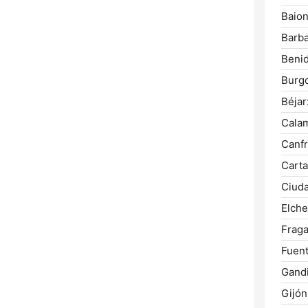
Baion
Barba
Beni
Burg
Béjar
Cala
Canfr
Carta
Ciuda
Elche
Fraga
Fuent
Gandi
Gijón