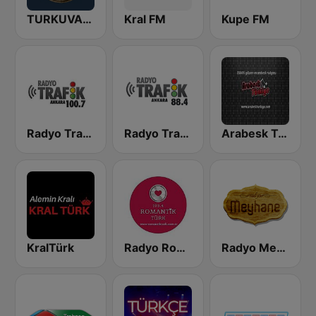
TURKUVAZ EFSANE
Kral FM
Kupe FM
Radyo Trafik Istanbul
Radyo Trafik Ankara
Arabesk Turkiye
KralTürk
Radyo Romantik Turk
Radyo Meyhane