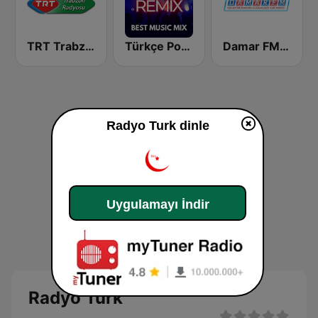
TRT Trabzon Radyosu
Türkçe Pop Remix BESTradio
Damar FM Arabesk Radyo
Radyo Turk dinle
Uygulamayı İndir
Radyo Turk