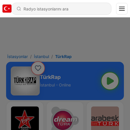
İstasyonlar
İstanbul
TürkRap
TürkRap
İstanbul - Online