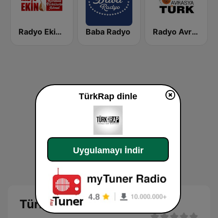
Radyo Ekin FM
Baba Radyo
Radyo Avrasya Turk
TürkRap dinle
Uygulamayı İndir
TürkRap