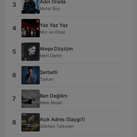
Adın Orada
3
Murat Boz
Yaz Yaz Yaz
4
Mor ve Ötesi
Ateşe Düştüm
5
Mert Demir
Şerbetli
6
Tarkan
Ben Değilim
7
Mela Bedel
Açık Adres (Saygı1)
8
Gökhan Türkmen