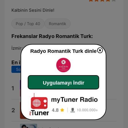
Kalbinin Sesini Dinle!
Pop / Top 40
Romantik
Frekanslar Radyo Romantik Turk:
İzmir:
103.4 FM
Radyo Romantik Turk dinle
En iyi şarkılar
Son 7 gün
Son 30 gün
Uygulamayı İndir
Sen Olsan Bari
1
Büşra Pekin
Can Dostum
2
Emir Can İğrek