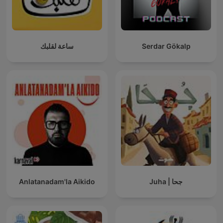
ساعة لقلبك
Serdar Gökalp
Anlatanadam'la Aikido
Juha | جحا