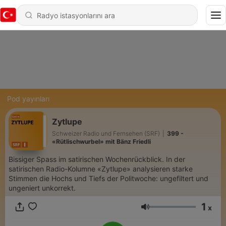
Pod yayınları
Zytlupe
Schweizer Radio und Fernsehen (SRF)
|
399 -
«Rütlischwurbel» mit Bänz Friedli
Bissiger Spass im satirischen Wochenrückblick. In der
satirischen Radio-Kolumne «Zytlupe» analysieren starke
Stimmen die Hochs und Tiefs der Politwoche: ungefiltert und
ungeniert unkorrekt.
1
x
Ses