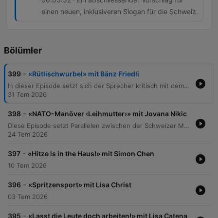
einen neuen, inklusiveren Slogan für die Schweiz.
Bölümler
-
399
«Rütlischwurbel» mit Bänz Friedli
In dieser Episode setzt sich der Sprecher kritisch mit dem Schweizer Nationalverständnis und den Mythen der Identität auseinander. Anhand von Beispielen wie dem Besuch von Bundesrat Parmelin in den USA, der Verwendung von Slogans wie „Switzerland great since 1291“ und der Rolle von McDonald's als Sponsor des Eidgenössischen Schwing- und Älplerfestes wird hinterfragt, ob die Schweiz ein geografisches Land oder eine rein ideelle „Willensnation“ ist. Der Beitrag reflektiert über den Zusammenhalt in einer multikulturellen Gesellschaft und problematisiert die Nutzung historischer Erzählungen zur Legitimierung von Nationalismus.
31 Tem 2026
-
398
«NATO-Manöver ‹Leihmutter›» mit Jovana Nikic
Diese Episode setzt Parallelen zwischen der Schweizer Munitionspolitik und den gesellschaftlichen Debatten um Leihmutterschaft sowie die sinkende Geburtenrate in der Schweiz. Der Sprecher kritisiert eine vermeintliche Doppelmoral, bei der Verbote im Inland durch Umgehung über die Landesgrenzen hinweg faktisch akzeptiert werden, ähnlich wie bei der Weiterleitung von Munition über NATO-Partner. Zudem wird die finanzielle Belastung durch Kita-Kosten und steigende Krankenkassenprämien thematisiert, welche die Familienplanung in der Schweiz massiv erschweren. Die Analyse stellt die These auf, dass das Schweizer Staatssystem die Familiengründung zu einem Luxusgut degradiert hat und fordert politische Reformen zur Entlastung von Familien.
24 Tem 2026
-
397
«Hitze is in the Haus!» mit Simon Chen
10 Tem 2026
-
396
«Spritzensport» mit Lisa Christ
03 Tem 2026
-
395
«Lasst die Leute doch arbeiten!» mit Lisa Catena