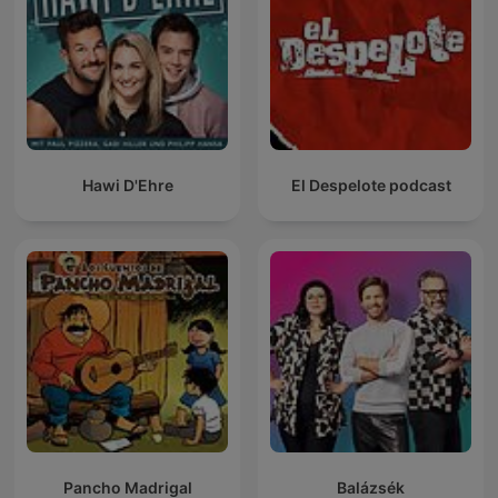
Hawi D'Ehre
El Despelote podcast
Pancho Madrigal
Balázsék