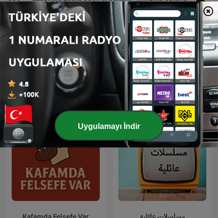
19 Haz 2026
Daha fazla bölüm göster
Tümünü gör
Daha fazla Komedi podcast'i
Uygulamayı İndir
Kafamda Felsefe Var
مسلسلات عائلية