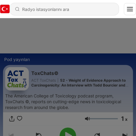
Pod yayınları
ToxChats©
ACT ToxChats
|
52 - Weight of Evidence Approach to
Carcinogenicity: An Interview with Todd Bourcier and
Tim McGovern
The American College of Toxicology podcast program,
ToxChats ©, reports on cutting-edge news in toxicological
research from around the globe.
1
x
Ses