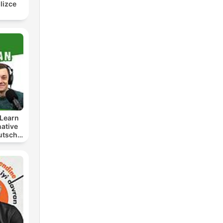
lizce
Learn
ative
utsch
t
lern