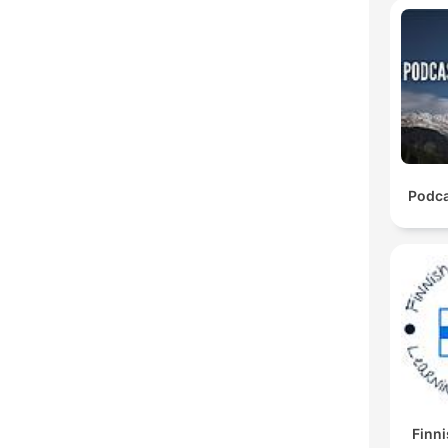
Podca
Finni