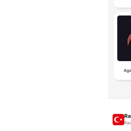
Age
Ra
Rad