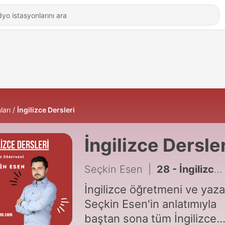
ları
İngilizce Dersleri
İngilizce Dersler
Seçkin Esen
|
28 - İngilizce Ders 28 : Subject Pronouns and Object Pronouns (Özne Zamirleri ve Nesne Zamirleri)
İngilizce öğretmeni ve yaza
Seçkin Esen'in anlatımıyla
baştan sona tüm İngilizce