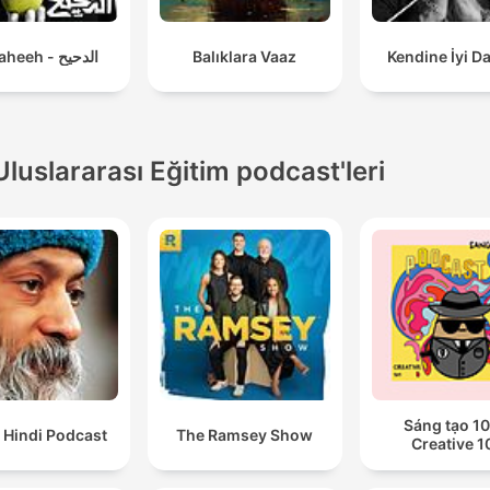
El Daheeh - الدحيح
Balıklara Vaaz
Kendine İyi D
Uluslararası Eğitim podcast'leri
Sáng tạo 10
 Hindi Podcast
The Ramsey Show
Creative 1