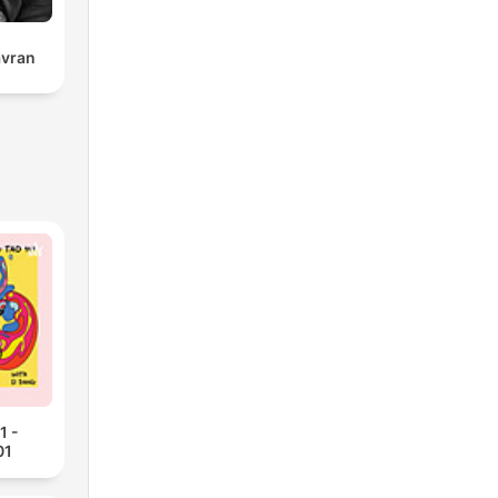
avran
1 -
01