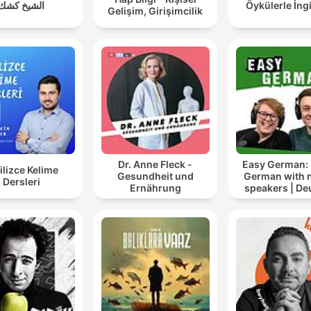
الشيخ كشك
Öykülerle İngi
Gelişim, Girişimcilik
Dr. Anne Fleck -
Easy German: 
ilizce Kelime
Gesundheit und
German with n
Dersleri
Ernährung
speakers | De
lernen mi
Muttersprach