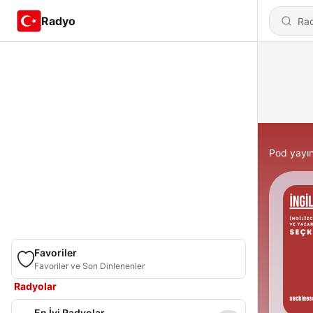
Radyo
Pod yayın
Favoriler
Favoriler ve Son Dinlenenler
Radyolar
En İyi Radyolar