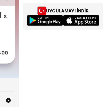
dan
UYGULAMAYI İNDIR
1
x
-
-
:00
sen
sı: