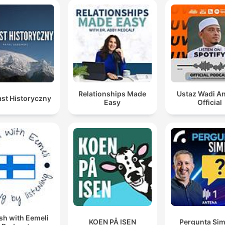
Relationships Made
Ustaz Wadi A
st Historyczny
Easy
Official
sh with Eemeli
KOEN PÅ ISEN
Pergunta Sim