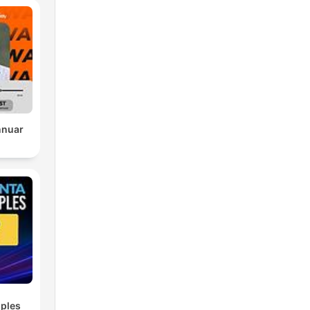
nnuar
ples