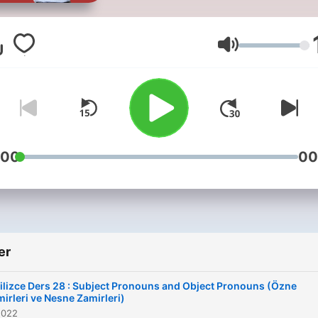
konularını dinleyin ve pratik
yapın. Seçkin Esen tarafın
yazılan İngilizce kitapları: -
Ses
Temel İngilizce Dil Bilgisi -
Develop Your Grammar -
Advance Your Grammar -
Advance Your Vocabulary 
Website: seckinesen.com 
:00
00
Youtube:
youtube.com/seckinesen -
Online İngilizce Kursları:
udemy.com/user/seckin-e
er
- İngilizce Kelime Uygulama
wordismo.com
ilizce Ders 28 : Subject Pronouns and Object Pronouns (Özne
irleri ve Nesne Zamirleri)
2022