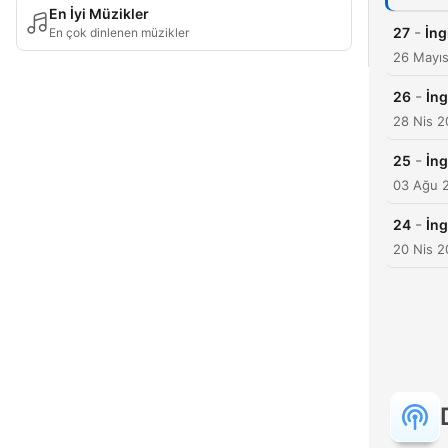
En İyi Müzikler
-
27
İng
En çok dinlenen müzikler
26 Mayı
-
26
İng
28 Nis 
-
25
İng
03 Ağu 
-
24
İng
20 Nis 2