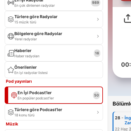
989
En çok dinlenen radyolar
Türlere göre Radyolar
15 müzik türü
Bölgelere göre Radyolar
Yerel radyolar
Haberler
16
Haber radyoları
00
Önerilenler
En iyi radyolar listesi
Pod yayınları
En İyi Podcast'ler
50
En popüler podcast'ler
Bölüml
Türlere göre Podcast'ler
18 konu türü
-
28
İng
Zam
Müzik
22 Haz 