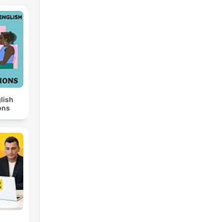
lish
ons