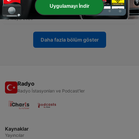
Uygulamayı İndir
-
114
33- Zariyat / Tur - Kur'an'da İnsan
15 Mayıs 2026
Daha fazla bölüm göster
Radyo
Radyo İstasyonları ve Podcast'ler
Kaynaklar
Yayıncılar