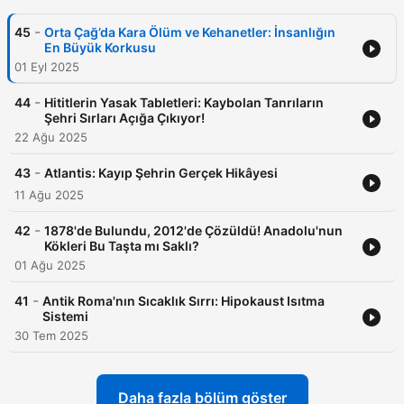
-
45
Orta Çağ’da Kara Ölüm ve Kehanetler: İnsanlığın
En Büyük Korkusu
01 Eyl 2025
-
44
Hititlerin Yasak Tabletleri: Kaybolan Tanrıların
Şehri Sırları Açığa Çıkıyor!
22 Ağu 2025
-
43
Atlantis: Kayıp Şehrin Gerçek Hikâyesi
11 Ağu 2025
-
42
1878'de Bulundu, 2012'de Çözüldü! Anadolu'nun
Kökleri Bu Taşta mı Saklı?
01 Ağu 2025
-
41
Antik Roma'nın Sıcaklık Sırrı: Hipokaust Isıtma
Sistemi
30 Tem 2025
Daha fazla bölüm göster