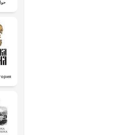
حواد
тория