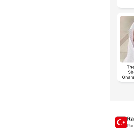
The
Sh
Ghamdi | كريم
Ra
Rad