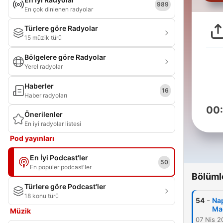
989
En çok dinlenen radyolar
Türlere göre Radyolar
15 müzik türü
Bölgelere göre Radyolar
Yerel radyolar
Haberler
16
Haber radyoları
00
Önerilenler
En iyi radyolar listesi
Pod yayınları
En İyi Podcast'ler
50
En popüler podcast'ler
Bölüml
Türlere göre Podcast'ler
18 konu türü
-
54
Nap
Mac
Müzik
07 Nis 2