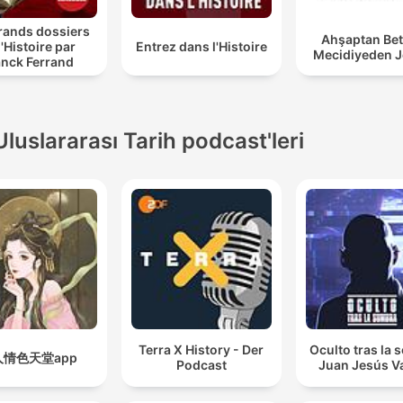
rands dossiers
Ahşaptan Bet
l'Histoire par
Entrez dans l'Histoire
Mecidiyeden J
anck Ferrand
Uluslararası Tarih podcast'leri
Terra X History - Der
Oculto tras la
人情色天堂app
Podcast
Juan Jesús Va