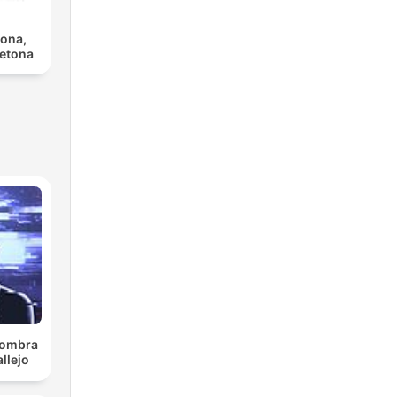
ona,
etona
 sombra
llejo