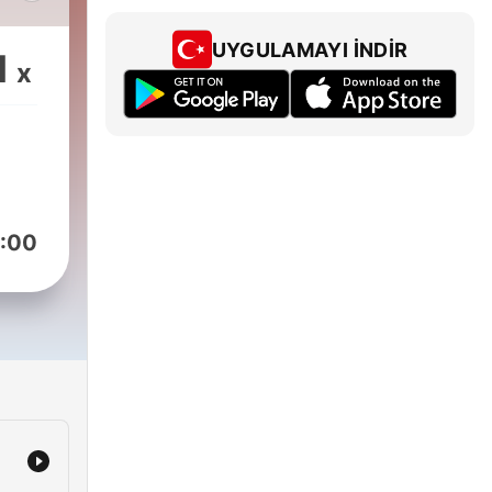
UYGULAMAYI İNDIR
1
x
ail:
m
nate/tarih101
.com/tarih101
:00