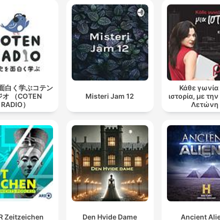
面白く学ぶコテン
Κάθε γωνία 
オ （COTEN
Misteri Jam 12
ιστορία, με τη
RADIO）
Λετώνη
 Zeitzeichen
Den Hvide Dame
Ancient Ali