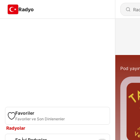
Radyo
Pod yayın
Favoriler
Favoriler ve Son Dinlenenler
Radyolar
En İyi Radyolar