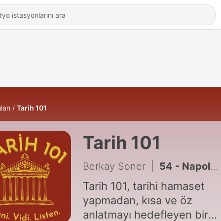
ları
Tarih 101
Tarih 101
Berkay Soner
|
54 - Napoleon'a Gönderilen Osmanlı Elçisi: Halet Efendi ve Fransa Maceraları
Tarih 101, tarihi hamaset
yapmadan, kısa ve öz
anlatmayı hedefleyen bir