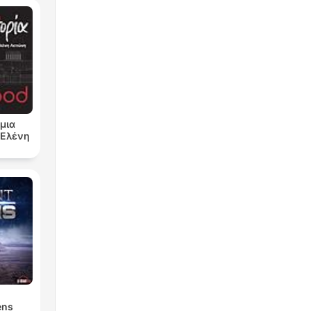
μια
ν Ελένη
ens