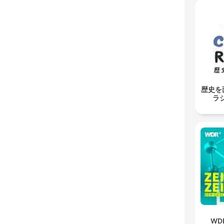
歴史を
ラジ
WDR