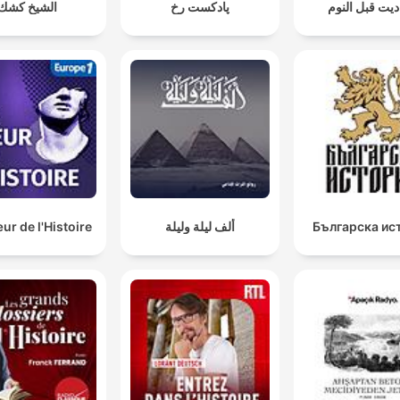
يت قبل النوم
پادکست رخ
الشيخ كشك
r de l'Histoire
ألف ليلة وليلة
Българска ис