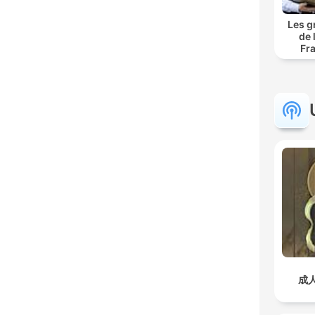
Les g
de 
Fr
成