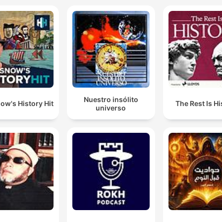
Nuestro insólito
ow's History Hit
The Rest Is Hi
universo