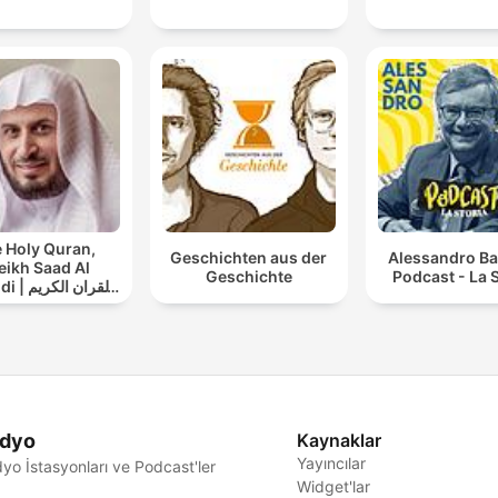
 Holy Quran,
Geschichten aus der
Alessandro Ba
eikh Saad Al
Geschichte
Podcast - La S
القران ال
سعد الغامدي
dyo
Kaynaklar
Yayıncılar
yo İstasyonları ve Podcast'ler
Widget'lar