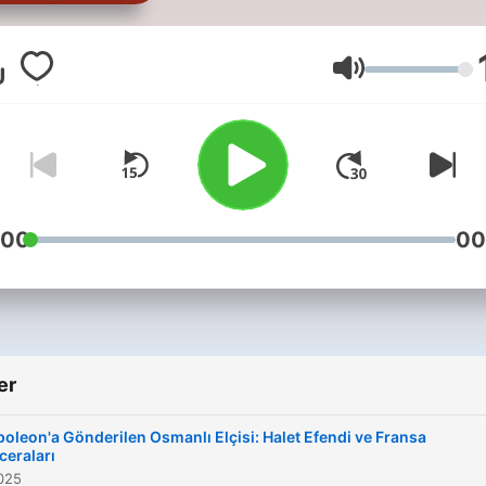
kanaldır. İletişim için; Twitter:
twitter.com/tarih101YT
Instagram:
Ses
instagram.com/tarih101YT M
tarih101podcast@gmail.co
Bizi desteklemek için;
https://www.papara.com/do
https://www.buymeacoffee
:00
00
er
oleon'a Gönderilen Osmanlı Elçisi: Halet Efendi ve Fransa
eraları
025