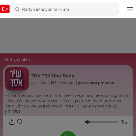
Pod yayınları
שיר אחד One Song
כאן | Kan
|
151 - אני וסימון ומואיז הקטן | יוסי בנאי
בכל פרק נביא סיפור אחד, מאחורי שיר אחד. היוצרים, המבצעים וכל מי
שבאמצע, יחשפו את הדרך שעברו - מרגע ההשראה ועד ללב שלנו.
בצוות: מאיה קוסובר, ניר גורלי, אסף רפפורט, איל שינדלר, תומר
מולוידזון.
1
x
Ses