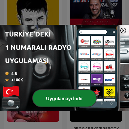
Arabesk Sefası
Bay J
Uygulamayı İndir
REGGAE/LOVERSROCK