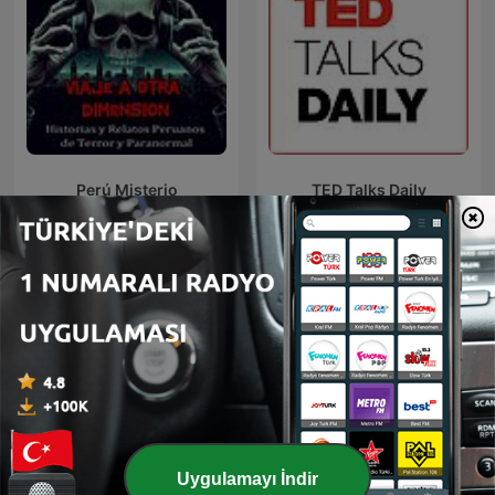
Perú Misterio
TED Talks Daily
Uygulamayı İndir
Čestmír Strakatý
LEGEND