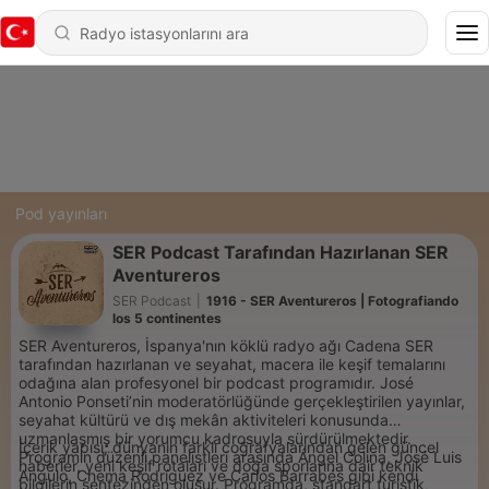
Pod yayınları
SER Podcast Tarafından Hazırlanan SER
Aventureros
SER Podcast
|
1916 - SER Aventureros | Fotografiando
los 5 continentes
SER Aventureros, İspanya'nın köklü radyo ağı Cadena SER
tarafından hazırlanan ve seyahat, macera ile keşif temalarını
odağına alan profesyonel bir podcast programıdır. José
Antonio Ponseti’nin moderatörlüğünde gerçekleştirilen yayınlar,
seyahat kültürü ve dış mekân aktiviteleri konusunda
uzmanlaşmış bir yorumcu kadrosuyla sürdürülmektedir.
İçerik yapısı; dünyanın farklı coğrafyalarından gelen güncel
Programın düzenli panelistleri arasında Ángel Colina, José Luis
haberler, yeni keşif rotaları ve doğa sporlarına dair teknik
Angulo, Chema Rodríguez ve Carlos Barrabés gibi kendi
bilgilerin sentezinden oluşur. Programda, standart turistik