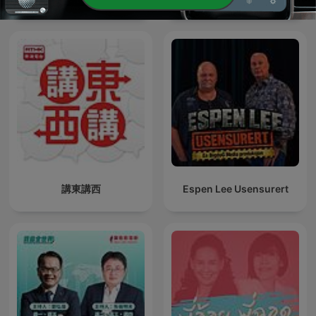
講東講西
Espen Lee Usensurert